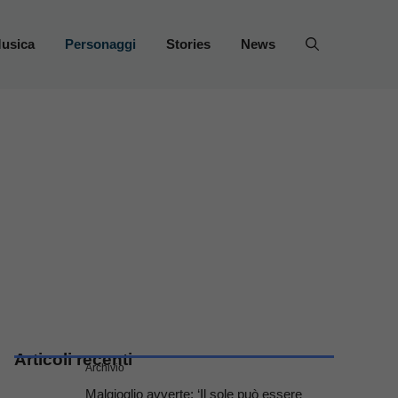
usica
Personaggi
Stories
News
Articoli recenti
Archivio
Malgioglio avverte: ‘Il sole può essere