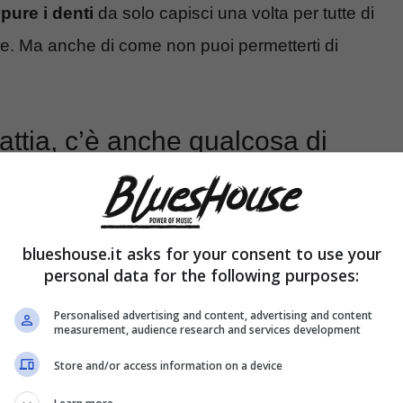
pure i denti
da solo capisci una volta per tutte di
e. Ma anche di come non puoi permetterti di
attia, c’è anche qualcosa di
blueshouse.it asks for your consent to use your
personal data for the following purposes:
Personalised advertising and content, advertising and content
measurement, audience research and services development
Store and/or access information on a device