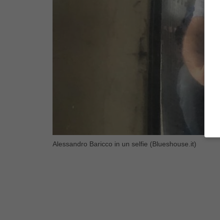
Alessandro Baricco in un selfie (Blueshouse.it)