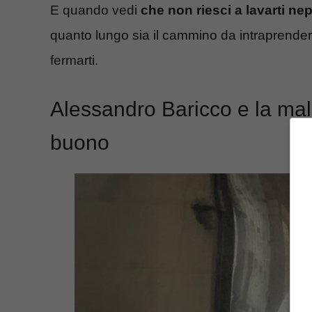
E quando vedi
che non riesci a lavarti nep
quanto lungo sia il cammino da intraprender
fermarti.
Alessandro Baricco e la mal
buono