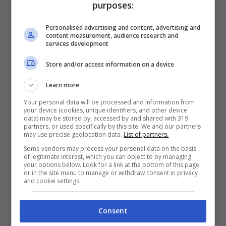
purposes:
partendo da “Amici”), con la quale non solo
Personalised advertising and content, advertising and
crea canzoni da batticuore, ma ha anche un
content measurement, audience research and
services development
bellissimo rapporto di amicizia. Inoltre, la
Store and/or access information on a device
Amoroso è molto legata a
Maria De Filippi
,
Learn more
che considera come una madre adottiva.
Your personal data will be processed and information from
your device (cookies, unique identifiers, and other device
data) may be stored by, accessed by and shared with 319
A fine 2023 arriva una novità assoluta per
partners, or used specifically by this site. We and our partners
may use precise geolocation data.
List of partners.
l’artista: Alessandra
è pronta a salire per la
Some vendors may process your personal data on the basis
of legitimate interest, which you can object to by managing
primissima volta sul palco del Festival di
your options below. Look for a link at the bottom of this page
or in the site menu to manage or withdraw consent in privacy
Sanremo
, essendo tra i big in gara della
and cookie settings.
74esima edizione della kermesse. La
Consent
cantante di Galatina gareggia alla