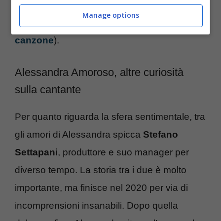
competizione canora con il brano “Fino a qui”
Manage options
(
scopri un focus con le anticipazioni sulla
canzone
).
Alessandra Amoroso, altre curiosità
sulla cantante
Per quanto riguarda la sfera sentimentale, tra
gli amori di Alessandra spicca
Stefano
Settapani
, produttore e suo manager per
diverso tempo. La storia tra i due è molto
importante, ma finisce nel 2020 per via di
incomprensioni insanabili. Dopo quella