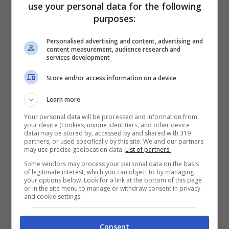
use your personal data for the following
purposes:
Personalised advertising and content, advertising and
content measurement, audience research and
services development
Store and/or access information on a device
Nel frattempo in questi due anni partecipa
Learn more
alle
due edizioni del Concertone Primo
Your personal data will be processed and information from
your device (cookies, unique identifiers, and other device
Maggio
, a numerosi festival e collabora con
data) may be stored by, accessed by and shared with 319
partners, or used specifically by this site. We and our partners
may use precise geolocation data.
List of partners.
artisti già conosciuti come
Mox
,
Canova
e
Some vendors may process your personal data on the basis
Samuel Romano (Subsonica)
.
of legitimate interest, which you can object to by managing
your options below. Look for a link at the bottom of this page
or in the site menu to manage or withdraw consent in privacy
and cookie settings.
Per rimarcare ancora la buona esperienza
sanremese, sottolineiamo che anche nella
Consent