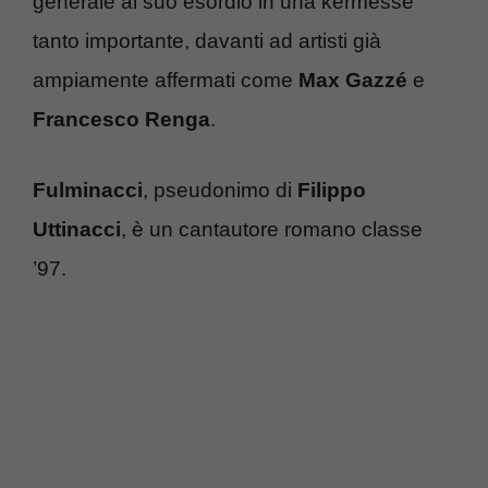
generale al suo esordio in una kermesse
tanto importante, davanti ad artisti già
ampiamente affermati come
Max Gazzé
e
Francesco Renga
.
Fulminacci
, pseudonimo di
Filippo
Uttinacci
, è un cantautore romano classe
’97.