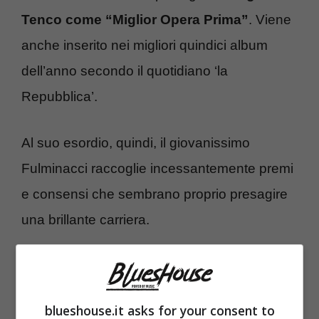
Tenco come “Miglior Opera Prima”
. Viene
anche inserito nei migliori quindici album
dell’anno secondo il quotidiano ‘la
Repubblica’.
Al suo esordio, quindi, il giovanissimo
Fulminacci raccoglie incessantemente premi
e consensi che sembrano proprio presagire
una brillante carriera.
blueshouse.it asks for your consent to