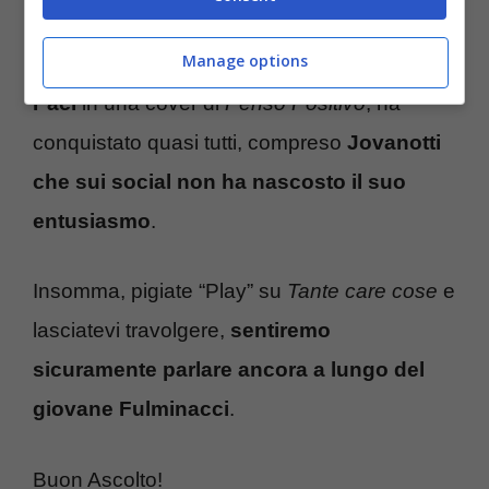
terza serata dedicata alle cover, Fulminacci
Manage options
accompagnato da
Valerio Lundini
e
Roy
Paci
in una cover di
Penso Positivo
, ha
conquistato quasi tutti, compreso
Jovanotti
che sui social non ha nascosto il suo
entusiasmo
.
Insomma, pigiate “Play” su
Tante care cose
e
lasciatevi travolgere,
sentiremo
sicuramente parlare ancora a lungo del
giovane Fulminacci
.
Buon Ascolto!