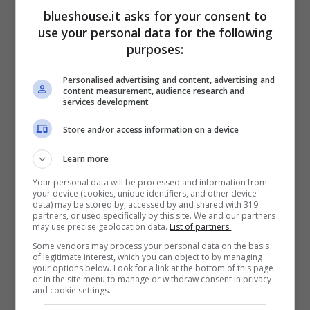
blueshouse.it asks for your consent to
Filippo Ganna
. Due volte campione del
use your personal data for the following
mondo a cronometro su strada, recordman
purposes:
dell’Ora in pista e multiplo vincitore di ITT al
Personalised advertising and content, advertising and
content measurement, audience research and
Giro. Il suo profilo combacia con l’itinerario.
services development
Rettifili lunghi, fondi scorrevoli, aerodinamica
Store and/or access information on a device
curata al millimetro. Ganna vive per queste
Learn more
giornate in cui il casco schiaccia i pensieri e
Your personal data will be processed and information from
your device (cookies, unique identifiers, and other device
resta soltanto il rumore sordo della catena.
data) may be stored by, accessed by and shared with 319
partners, or used specifically by this site. We and our partners
Nelle crono piatte ha dimostrato regolarità
may use precise geolocation data.
List of partners.
feroce: partenza controllata, progressione
Some vendors may process your personal data on the basis
of legitimate interest, which you can object to by managing
your options below. Look for a link at the bottom of this page
senza sbavature, ultimo terzo a tutta. È il suo
or in the site menu to manage or withdraw consent in privacy
and cookie settings.
modo di incidere sul metallo.