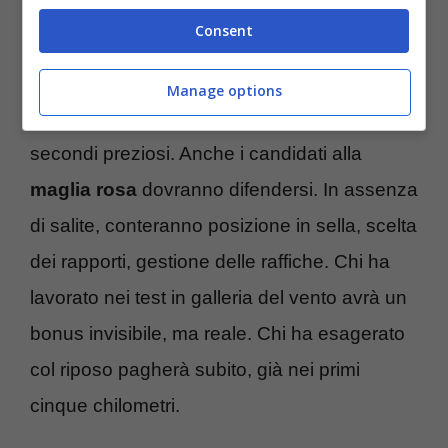
Consent
Attorno, gli avversari non stanno a guardare.
I passisti europei che negli ultimi anni hanno
Manage options
ridotto i margini saranno lì, a caccia di
secondi preziosi. Anche i candidati alla
maglia rosa
dovranno difendersi. In assenza
di salite, conteranno posizione in sella, scelta
dei rapporti, gestione delle raffiche. Chi ha
lavorato nei test in galleria del vento avrà un
bonus invisibile, ma reale. Chi ha esagerato
col riposo pagherà subito, già nei primi
cinque chilometri.