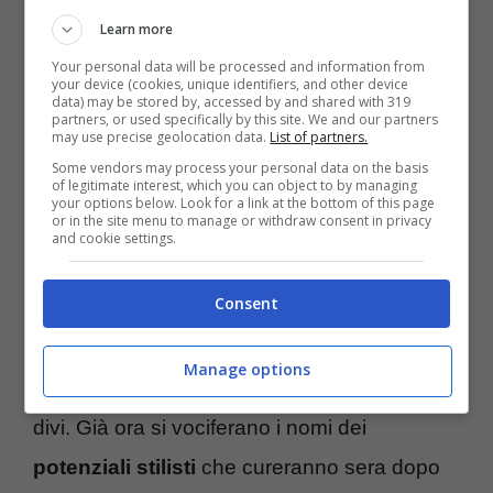
Learn more
intrattenimento, ma è anche moda. Infatti, nel
Your personal data will be processed and information from
corso delle sue 73 edizioni andate in scena,
i
your device (cookies, unique identifiers, and other device
data) may be stored by, accessed by and shared with 319
look dei partecipanti alla kermesse ne
partners, or used specifically by this site. We and our partners
may use precise geolocation data.
List of partners.
hanno segnato la storia.
Some vendors may process your personal data on the basis
of legitimate interest, which you can object to by managing
your options below. Look for a link at the bottom of this page
or in the site menu to manage or withdraw consent in privacy
Ogni anno, è tanta la curiosità nello scoprire
and cookie settings.
gli abiti dei protagonisti della gara. Se lo
Consent
scorso anno, i vestiti sfoggiati dalla Ferragni
hanno fatto parlare tantissimo, ci si chiede se
Manage options
anche quest’anno ci saranno altrettanti outfit
divi. Già ora si vociferano i nomi dei
potenziali stilisti
che cureranno sera dopo