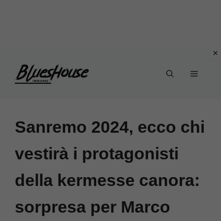
Vai
Menu
al
contenuto
Sanremo 2024, ecco chi
vestirà i protagonisti
della kermesse canora:
sorpresa per Marco