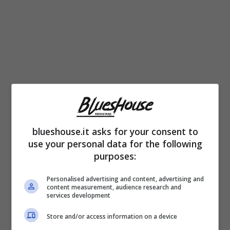
blueshouse.it asks for your consent to
use your personal data for the following
purposes:
23 giugno: Gardone Riviera (Brescia) –
Personalised advertising and content, advertising and
Anfiteatro del Vittoriale degli Italiani (Festival
content measurement, audience research and
services development
del Vittoriale Tener-a-mente)
Store and/or access information on a device
24 giugno: Udine – Castello di Udine