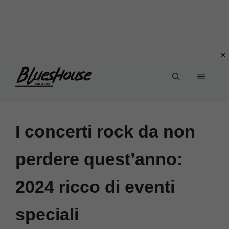
Vai
Menu
al
contenuto
I concerti rock da non
perdere quest’anno:
2024 ricco di eventi
speciali