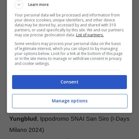
29 giugno: Bologna – Bonsai Garden
Learn more
30 giugno: Torino – OGR Sonic City
Your personal data will be processed and information from
your device (cookies, unique identifiers, and other device
data) may be stored by, accessed by and shared with 319
partners, or used specifically by this site. We and our partners
Concerti 2024: un luglio a ritmo di rock
may use precise geolocation data.
List of partners.
Some vendors may process your personal data on the basis
of legitimate interest, which you can object to by managing
6 luglio –
Smashing Pumpkins + Tom
your options below. Look for a link at the bottom of this page
or in the site menu to manage or withdraw consent in privacy
Morello
, Lucca Summer Festival
and cookie settings.
6 luglio –
Queens Of The Stone Age +
Consent
Royal Blood
, Ippodromo SNAI San Siro (I-
Days Milano 2024)
Manage options
7 luglio –
Bring Me The Horizon +
Yungblud
, Ippodromo SNAI San Siro (I-Days
Milano 2024)