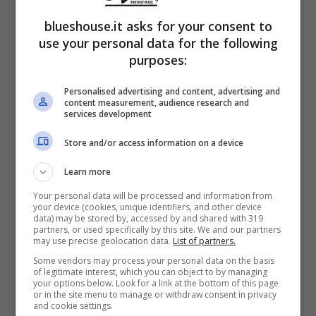
arrivata Matilde e al compagno Matteo
blueshouse.it asks for your consent to
Giunta,
Federica è innamorata persa dei
use your personal data for the following
purposes:
suoi quattro cagnolini
. Quattro Bulldog
francesi: Vanessa, Cesare, Bianca e Rocky.
Personalised advertising and content, advertising and
content measurement, audience research and
services development
Proprio quest’ultimo si è preso la scena del
suo ultimo post di Instagram. La Pellegrini
Store and/or access information on a device
trascorre tantissimo tempo insieme ai suoi
Learn more
cani.
Your personal data will be processed and information from
your device (cookies, unique identifiers, and other device
data) may be stored by, accessed by and shared with 319
partners, or used specifically by this site. We and our partners
Le sue pagine social parlano chiaramente,
i
may use precise geolocation data.
List of partners.
Some vendors may process your personal data on the basis
suoi Bulldog fanno una vita da re
, sempre
of legitimate interest, which you can object to by managing
your options below. Look for a link at the bottom of this page
coccolati, portati a spasso insieme alla
or in the site menu to manage or withdraw consent in privacy
and cookie settings.
piccola Matilde. Deve essere impegnativo