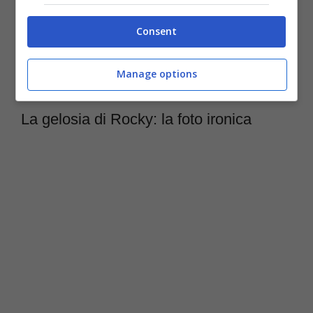
portare in giro quattro cani e una bambina, e
Consent
Federica ci scherza su, pubblicando le foto
Manage options
dei loro giretti per la città.
La gelosia di Rocky: la foto ironica