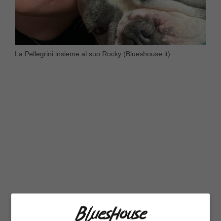
La Pellegrini insieme al suo Rocky (Blueshouse.it)
A proposito di famiglia, oltre alla nuova