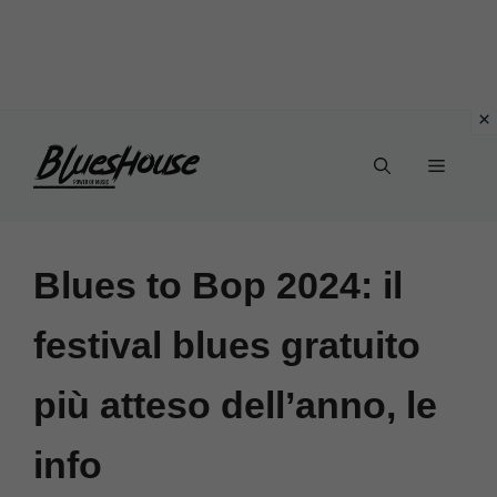
Vai
Menu
al
contenuto
Blues to Bop 2024: il
festival blues gratuito
più atteso dell’anno, le
info