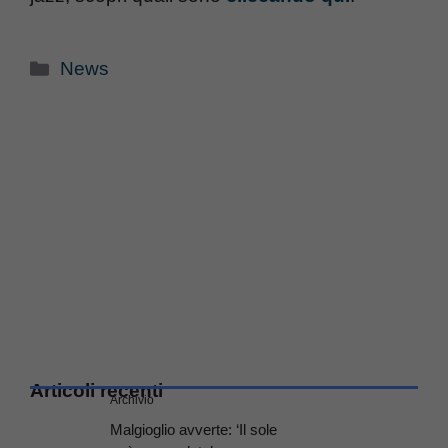
Categorie
News
Articoli recenti
Archivio
Malgioglio avverte: ‘Il sole