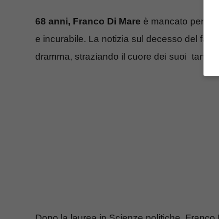
68 anni, Franco Di Mare
è mancato per col
e incurabile. La notizia sul decesso del famo
dramma, straziando il cuore dei suoi tanti am
Dopo la laurea in Scienze politiche, Franco