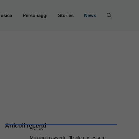
usica
Personaggi
Stories
News
Articoli recenti
Archivio
Malgioglio avverte: ‘Il sole può essere