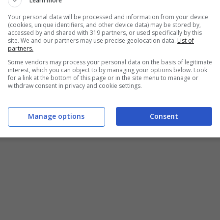
Learn more
e più verde (sempre più verde). Il cielo è blu, blu,
Your personal data will be processed and information from your device
(cookies, unique identifiers, and other device data) may be stored by,
te parole prende il via il
brano che Ghali ha
accessed by and shared with 319 partners, or used specifically by this
site. We and our partners may use precise geolocation data.
List of
partners.
Some vendors may process your personal data on the basis of legitimate
interest, which you can object to by managing your options below. Look
for a link at the bottom of this page or in the site menu to manage or
pper milanese ha fatto il suo debutto al Festival
withdraw consent in privacy and cookie settings.
 kermesse ma come ospite), conquistando un
oro congiunto tra
Ghali, Davide Petrella e
Manage options
Consent