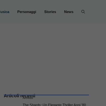
usica
Personaggi
Stories
News
Articoli recenti
Archivio
The Shards: Un Elegante Thriller Anni ’80