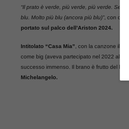
“Il prato è verde, più verde, più verde. Sempr
blu. Molto più blu (ancora più blu)”
, con ques
portato sul palco dell’Ariston 2024.
Intitolato “Casa Mia”
, con la canzone il ra
come big (aveva partecipato nel 2022 alla
successo immenso. Il brano è frutto del lav
Michelangelo.