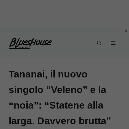
Vai
Menu
al
contenuto
Tananai, il nuovo
singolo “Veleno” e la
“noia”: “Statene alla
larga. Davvero brutta”