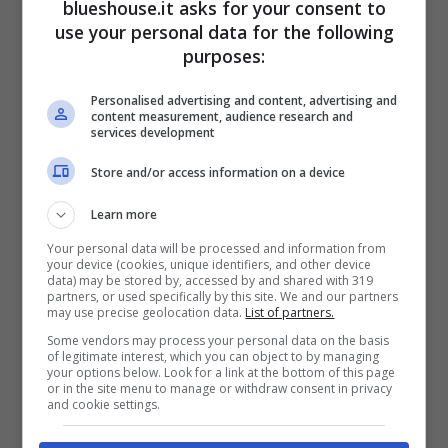
blueshouse.it asks for your consent to
use your personal data for the following
purposes:
“
Veleno
” è il singolo con cui Tananai celebra
Personalised advertising and content, advertising and
content measurement, audience research and
l’
amore che “
fa soffrire
“
, quello che
services development
richiede risposte. Ma che, a fronte delle
Store and/or access information on a device
travolgenti emozioni che scatena, è anche –
Learn more
e soprattutto – irrinunciabile. A riguardo,
Your personal data will be processed and information from
your device (cookies, unique identifiers, and other device
l’artista ha lasciato intendere di essersi
data) may be stored by, accessed by and shared with 319
partners, or used specifically by this site. We and our partners
formato un’opinione ben precisa.
may use precise geolocation data.
List of partners.
Some vendors may process your personal data on the basis
of legitimate interest, which you can object to by managing
“
Soffrire è importante
, spesso sono le
your options below. Look for a link at the bottom of this page
or in the site menu to manage or withdraw consent in privacy
grandi emozioni quelle ci insegnano di più
“,
and cookie settings.
ha confidato il cantante ai microfoni del Tg1,