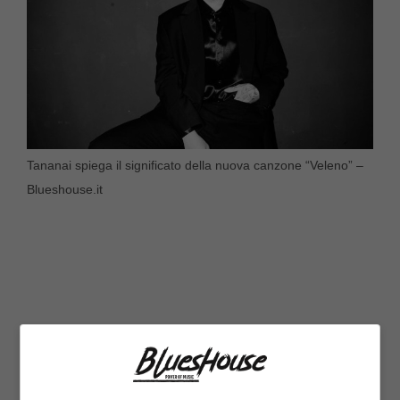
Tananai spiega il significato della nuova canzone “Veleno” –
Blueshouse.it