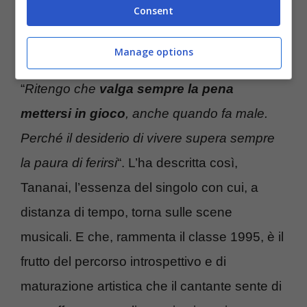
Consent
nell’intervista che ha preceduto la
distribuzione del brano.
Manage options
“
Ritengo che
valga sempre la pena
mettersi in gioco
, anche quando fa male.
Perché il desiderio di vivere supera sempre
la paura di ferirsi
“. L’ha descritta così,
Tananai, l’essenza del singolo con cui, a
distanza di tempo, torna sulle scene
musicali. E che, rammenta il classe 1995, è il
frutto del percorso introspettivo e di
maturazione artistica che il cantante sente di