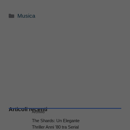
Categorie
Musica
Articoli recenti
Archivio
The Shards: Un Elegante
Thriller Anni ’80 tra Serial