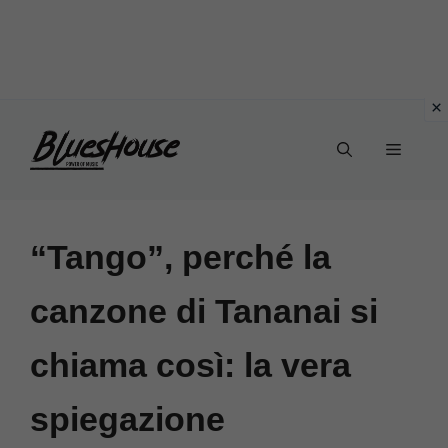
Vai
Menu
al
contenuto
“Tango”, perché la
canzone di Tananai si
chiama così: la vera
spiegazione