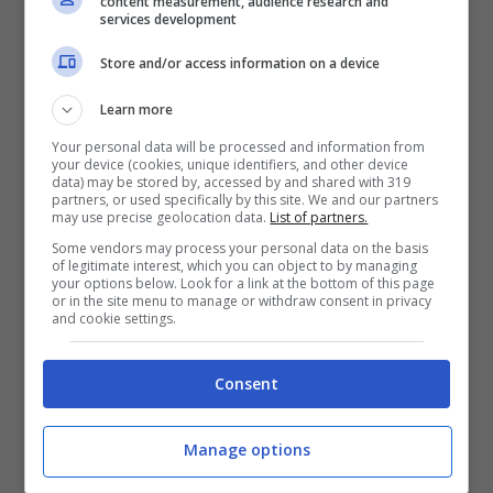
content measurement, audience research and
ma non la solita. È una riflessione su un
services development
amore a distanza, fisico e mentale
che
Store and/or access information on a device
affonda le radici in una storia vera. Non
Learn more
quella personale del cantante ma di una
Your personal data will be processed and information from
your device (cookies, unique identifiers, and other device
coppia ucraina,
Olga e Maxim
che si sono
data) may be stored by, accessed by and shared with 319
partners, or used specifically by this site. We and our partners
dovuti separare per via della
guerra in
may use precise geolocation data.
List of partners.
Some vendors may process your personal data on the basis
Ucraina
. Lei insieme a sua figlia è scappata
of legitimate interest, which you can object to by managing
your options below. Look for a link at the bottom of this page
in Italia e vive a Milano, lui rimasto in patria a
or in the site menu to manage or withdraw consent in privacy
and cookie settings.
combattere.
Consent
Proprio loro sono i protagonisti del videoclip
del brano che mostra delle immagini
Manage options
amatoriali girate con il loro telefonino quando