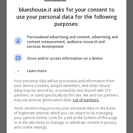
stranieri. Una constatazione ormai vecchia e
blueshouse.it asks for your consent to
decisamente assodata. Quello che emerge
use your personal data for the following
sul panorama nazionale è l’avanzamento di
purposes:
nuovi generi musicali
come trap, rap e hip
Personalised advertising and content, advertising and
content measurement, audience research and
hop con artisti del calibro di
Lazza, Geolier e
services development
Sfera Ebbasta
che detengono il podio della
Store and/or access information on a device
classifica dei più ascoltati nel corso del 2023.
Learn more
Your personal data will be processed and information from
A fare capolino in questo quadro ben definito
your device (cookies, unique identifiers, and other device
data) may be stored by, accessed by and shared with 319
ci sono i
Pinguini Tattici Nucleari
con il loro
partners, or used specifically by this site. We and our partners
may use precise geolocation data.
List of partners.
pop e alcune incursioni sanremesi come
Mr.
Some vendors may process your personal data on the basis
of legitimate interest, which you can object to by managing
Rain
e la sua “Supereroi” e l’amatissimo
your options below. Look for a link at the bottom of this page
or in the site menu to manage or withdraw consent in privacy
Tananai
con “Tango”. Una
classifica di soli
and cookie settings.