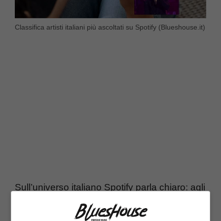
Classifica artisti italiani più ascoltati su Spotify (Blueshouse.it)
Sull’universo italiano Spotify parla chiaro: agli
ascoltatori piacciono moltissimo gli artisti