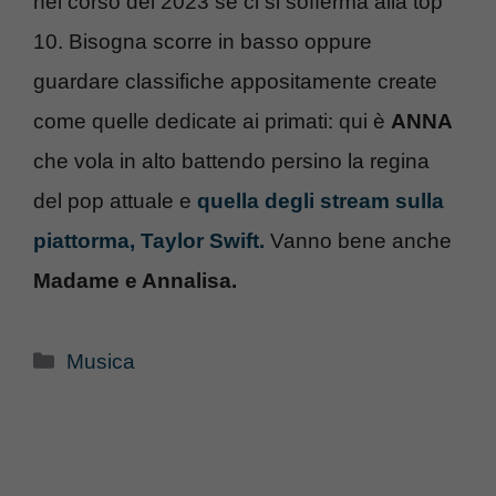
nel corso del 2023 se ci si sofferma alla top
10. Bisogna scorre in basso oppure
guardare classifiche appositamente create
come quelle dedicate ai primati: qui è
ANNA
che vola in alto battendo persino la regina
del pop attuale e
quella degli stream sulla
piattorma, Taylor Swift.
Vanno bene anche
Madame e Annalisa.
Categorie
Musica