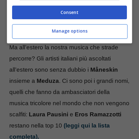
uomini
e chge
premia
quasi esclusivamente
Consent
la
musica trap,
è così che potremmo
definirla quella italiana.
Manage options
Ma all’estero la nostra musica che strade
percorre? Gli artisti italiani più ascoltati
all’estero sono senza dubbio i
Måneskin
insieme a
Meduza
. Ci sono poi i grandi nomi,
quelli che fanno da ambasciatori della
musica tricolore nel mondo che non vengono
scalfiti:
Laura Pausini
e
Eros Ramazzotti
restano nella top 10
(leggi qui la lista
completa).