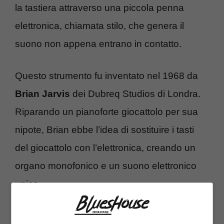
la tastiera attraverso una piccola penna
elettronica, chiamata stilo, che genera il
suono non appena entrano in contatto.
Questo strumento fu inventato nel 1968 da
Brian Jarvis
dei Dubreq Studios di Londra.
Riparando un pianoforte giocattolo per sua
nipote, Brian ebbe l’idea di sostituire i tasti
del giocattolo con l’elettronica, creando un
organo monofonico e un suono elettronico
unico.