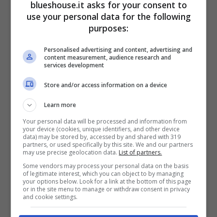
blueshouse.it asks for your consent to
use your personal data for the following
purposes:
Personalised advertising and content, advertising and
content measurement, audience research and
services development
Store and/or access information on a device
Learn more
Il sintetizzatore tascabile Stylophone ebbe
Your personal data will be processed and information from
your device (cookies, unique identifiers, and other device
data) may be stored by, accessed by and shared with 319
un
successo immediato
come strumento
partners, or used specifically by this site. We and our partners
may use precise geolocation data.
List of partners.
divertente e facile da suonare. Dal suo lancio
Some vendors may process your personal data on the basis
nel 1968, con oltre 4 milioni di pezzi venduti,
of legitimate interest, which you can object to by managing
your options below. Look for a link at the bottom of this page
or in the site menu to manage or withdraw consent in privacy
si conferma uno degli strumenti musicali più
and cookie settings.
venduti di tutti i tempi,
insieme a questo
.