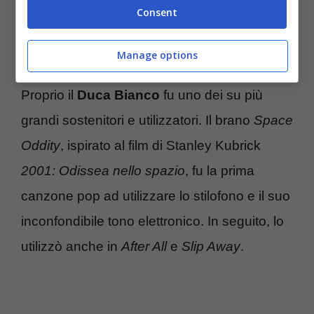
Consent
Chi lo suonava e perché lo strumento è
il regalo perfetto per Natale
Manage options
Proprio il
Duca Bianco
fu uno dei su più
grandi sostenitori e utilizzatori. Il brano
Space
Oddity
, ispirato al film di Stanley Kubrick
2001: Odissea nello spazio
, fu la prima
canzone pop ad utilizzare lo stilofono e il suo
inconfondibile tono elettronico. In seguito, lo
utilizzò anche in
After All
e
Slip Away
.