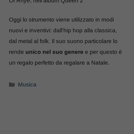
Of Rhye
, nell’album Queen 2
Oggi lo strumento viene utilizzato in modi
nuovi e inventivi: dall’hip hop alla classica,
dal metal al folk. Il suo suono particolare lo
rende
unico nel suo genere
e per questo è
un regalo perfetto da regalare a Natale.
Categorie
Musica