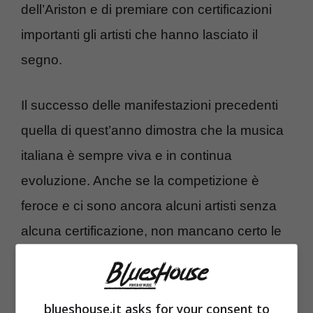
dell’Ariston e di premiare con certificazioni
importanti gli artisti che hanno lasciato il
segno.
Il successo delle manifestazioni precedenti
quella di quest’anno dimostra che la musica
italiana è sempre viva e in continua
evoluzione. Anche se la competizione è
feroce e ci sono ancora alcuni artisti senza
alcuna certificazione, non mancano certo le
opportunità per emergere e per affermarsi nel
panorama musicale italiano.
blueshouse.it asks for your consent to