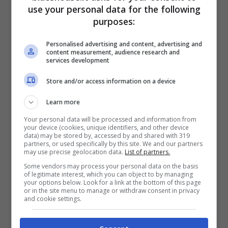
use your personal data for the following
Dunque il Festival di Sanremo rimane un
purposes:
trampolino di lancio per molti artisti e una
Personalised advertising and content, advertising and
vetrina importante per la musica italiana.
Le
content measurement, audience research and
services development
certificazioni ottenute dagli artisti che vi
Store and/or access information on a device
partecipano
dimostrano che il talento e la
passione per la musica possono portare a
Learn more
grandi risultati e a riconoscimenti prestigiosi.
Your personal data will be processed and information from
your device (cookies, unique identifiers, and other device
data) may be stored by, accessed by and shared with 319
Di seguito è possibile consultare i dati più
partners, or used specifically by this site. We and our partners
may use precise geolocation data.
List of partners.
recenti sulle certificazioni dei dischi dal
Some vendors may process your personal data on the basis
platino a scendere:
of legitimate interest, which you can object to by managing
your options below. Look for a link at the bottom of this page
or in the site menu to manage or withdraw consent in privacy
and cookie settings.