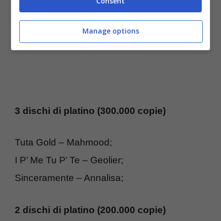
Consent
Manage options
3 dischi di platino (300.000 copie)
Tuta Gold – Mahmood;
I P’ Me Tu P’ Te – Geolier;
Sinceramente – Annalisa;
2 dischi di platino (200.000 copie)