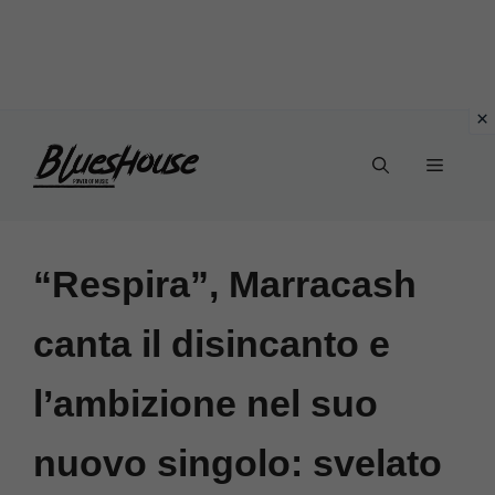
Vai
Menu
al
contenuto
“Respira”, Marracash
canta il disincanto e
l’ambizione nel suo
nuovo singolo: svelato