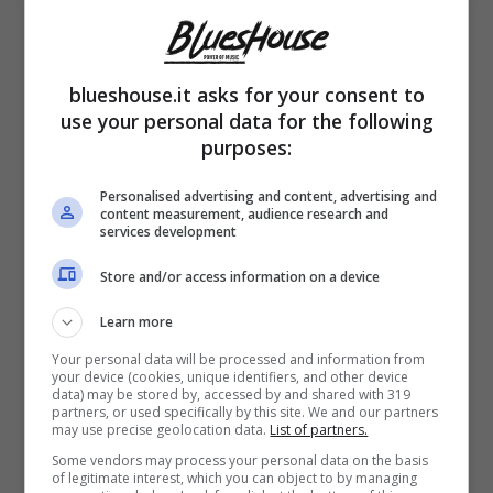
blueshouse.it asks for your consent to
use your personal data for the following
purposes:
Marracash è tornato a fare nuova musica ed
Personalised advertising and content, advertising and
ha presentato il suo nuovo singolo dal titolo
content measurement, audience research and
services development
“Respira”. Una canzone di Salmo, Noyz
Store and/or access information on a device
Narcos e Marracash,
un testo forte che già
dalla prima lettura o anche dal primo ascolto
Learn more
non lascia alcun dubbio. In questa canzone
Your personal data will be processed and information from
your device (cookies, unique identifiers, and other device
data) may be stored by, accessed by and shared with 319
si affrontano temi concreti e su cui ogni
partners, or used specifically by this site. We and our partners
may use precise geolocation data.
List of partners.
giorno ci si scaglia:
dalla sopravvivenza,
Some vendors may process your personal data on the basis
alla resilienza ma anche alle dure realtà
of legitimate interest, which you can object to by managing