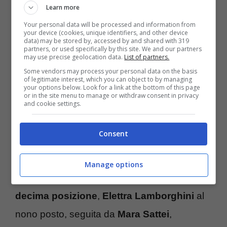
Learn more
swishland
” ad aggiudicarsi il settimo posto
Your personal data will be processed and information from
your device (cookies, unique identifiers, and other device
Rkomi
,
Junior K
con il brano “
Nuovo
data) may be stored by, accessed by and shared with 319
partners, or used specifically by this site. We and our partners
Range
”, all’ottava e alla nona posizione
may use precise geolocation data.
List of partners.
rispettivamente
Coez
con “
La musica non
Some vendors may process your personal data on the basis
of legitimate interest, which you can object to by managing
your options below. Look for a link at the bottom of this page
c’è
” e
Capo Plaza
con “
Tesla
”, a seguire
or in the site menu to manage or withdraw consent in privacy
and cookie settings.
troviamo “
Superclassico
” di
Ernia
.
Consent
Mentre per quanto riguarda le cantanti
italiane più ascoltate nelle classifiche di
Manage options
Spotify troviamo
Giusy
Ferreri
che occupa la
decima posizione
,
Elettra Lamborghini
al
nono posto, seguita da
Mara Sattei
,