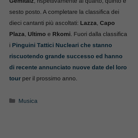
Gemitaiz
, rispettivamente al quarto, quinto e
sesto posto. A completare la classifica dei
dieci cantanti più ascoltati:
Lazza
,
Capo
Plaza
,
Ultimo
e
Rkomi
. Fuori dalla classifica
i
Pinguini Tattici Nucleari che stanno
riscuotendo grande successo ed hanno
di recente annunciato nuove date del loro
tour
per il prossimo anno.
Categorie
Musica