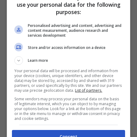
use your personal data for the following
nasce infatti la canzone italiana, sono loro
purposes:
che originano a Napoli la prima canzone in
Personalised advertising and content, advertising and
lingua nazionale:
Santa Lucia.
In realtà la
content measurement, audience research and
services development
composizione risale al 1848, prima ancora
Store and/or access information on a device
che ci sia l
‘Unità d’Italia
. Ma basta scorrere
Learn more
sul testo per rendersi conto di come sia un
Your personal data will be processed and information from
italiano letterario che si avvicina molto
alla
your device (cookies, unique identifiers, and other device
data) may be stored by, accessed by and shared with 319
lingua che poi verrà parlata.
partners, or used specifically by this site. We and our partners
may use precise geolocation data.
List of partners.
Some vendors may process your personal data on the basis
Lo stile è una commistione tra
melodia
of legitimate interest, which you can object to by managing
your options below. Look for a link at the bottom of this page
or in the site menu to manage or withdraw consent in privacy
popolare, quindi genere villanella e
and cookie settings.
serenata
da una parte e tradizione musicale
colta dall’altra, un mix che darà origine a
Consent