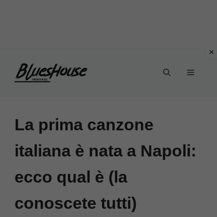
Vai
Menu
al
contenuto
La prima canzone
italiana è nata a Napoli:
ecco qual è (la
conoscete tutti)