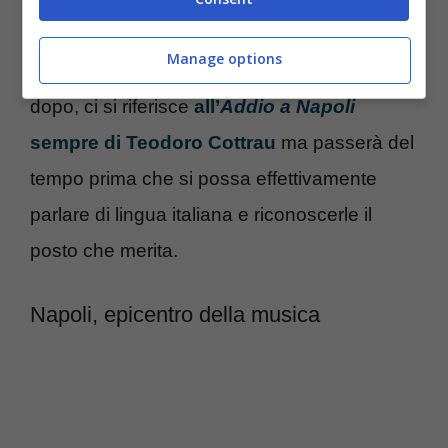
qualcosa di unico e particolare. Ci sarà
Manage options
qualcosa di simile solo qualche decennio
dopo, ci si riferisce
all’
Addio a Napoli
sempre di Teodoro Cottrau
ma passerà del
tempo prima che si possa effettivamente
parlare di lingua italiana e riconoscerle il
posto che merita.
Napoli, epicentro della musica