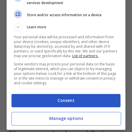
services development
Store and/or access information on a device
Gli stessi autori, nel descrivere il brano,
Learn more
parlano di una canzone che
tratta il tema
Your personal data will be processed and information from
del coraggio della donna
nell’affrontare la
your device (cookies, unique identifiers, and other device
data) may be stored by, accessed by and shared with 319
misoginia della società, la debolezza,
partners, or used specifically by this site. We and our partners
may use precise geolocation data.
List of partners.
l’impotenza e l’oppressione. Il testo è dunque
Some vendors may process your personal data on the basis
of legitimate interest, which you can object to by managing
una rivalsa contro la sottomissione della
your options below. Look for a link at the bottom of this page
or in the site menu to manage or withdraw consent in privacy
donna
, dal significato profondo e molto
and cookie settings.
sentito, in particolar modo dalla cantante
Consent
Maria Bas, autrice delle liriche, e che da anni
si batte per la parità dei sessi.
Manage options