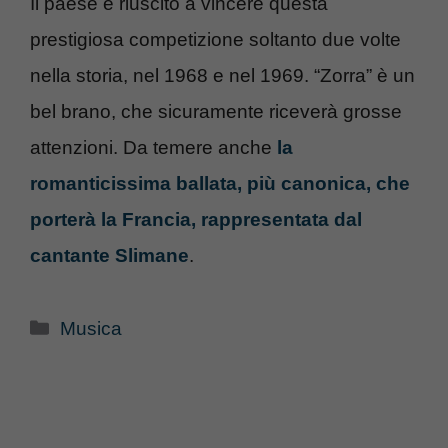
Il paese è riuscito a vincere questa
prestigiosa competizione soltanto due volte
nella storia, nel 1968 e nel 1969. “Zorra” è un
bel brano, che sicuramente riceverà grosse
attenzioni. Da temere anche
la
romanticissima ballata, più canonica, che
porterà la Francia, rappresentata dal
cantante Slimane
.
Categorie
Musica