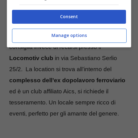
all’esterno del locale si accoglie il
salotto del
jazz.
Consent
Manage options
Per una serata all’insegna del rock, si
consiglia invece di recarsi presso il
Locomotiv club
in via Sebastiano Serlio
25/2. La location si trova all’interno del
complesso dell’ex dopolavoro ferroviario
ed è un club affiliato Aics, si richiede il
tesseramento. Un locale sempre ricco di
eventi, perfetto per gli amante del genere.