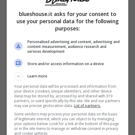
condividere insieme ad amici e persone
care. Uno di questi
luoghi è sicuramente la
blueshouse.it asks for your consent to
use your personal data for the following
Cantina Bentivoglio
.
purposes:
Situato in
Via Mascarella, 4/b
è un punto di
Personalised advertising and content, advertising and
content measurement, audience research and
services development
ritrovo per chi ama la musica di qualità e
ricercata a suon dell’
inconfondibile jazz,
Store and/or access information on a device
per la pronuncia corretta si consiglia di
Learn more
leggere questo approfondimento.
Cantina
Your personal data will be processed and information from
your device (cookies, unique identifiers, and other device
Bentivoglio è dotato di un palco che accoglie
data) may be stored by, accessed by and shared with 319
partners, or used specifically by this site. We and our partners
may use precise geolocation data.
List of partners.
varie band che suonano musica e permette
Some vendors may process your personal data on the basis
di gustarne ogni sfaccettatura
of legitimate interest, which you can object to by managing
your options below. Look for a link at the bottom of this page
accompagnando una cena ricca. In estate,
or in the site menu to manage or withdraw consent in privacy
and cookie settings.