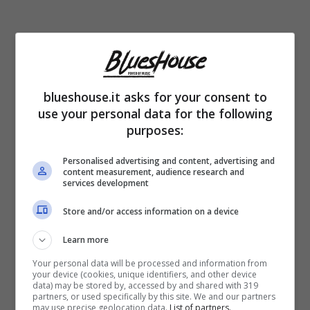
blueshouse.it asks for your consent to
use your personal data for the following
purposes:
Personalised advertising and content, advertising and
content measurement, audience research and
services development
Un brano edonista
che è un po’ la filosofia
Store and/or access information on a device
di vita dello stesso autore, come ha spiegato
Learn more
Mustii in una recente intervista. Il brano porta
Your personal data will be processed and information from
la sua firma, Thomas Mustin, suo vero nome,
your device (cookies, unique identifiers, and other device
data) may be stored by, accessed by and shared with 319
e di altri arrangiatori. Nato a Bruxelles nel
partners, or used specifically by this site. We and our partners
may use precise geolocation data.
List of partners.