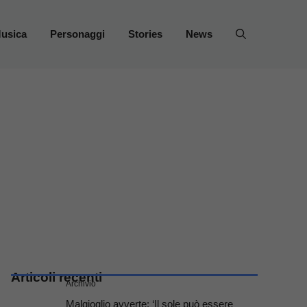
usica
Personaggi
Stories
News
Articoli recenti
Archivio
Malgioglio avverte: ‘Il sole può essere