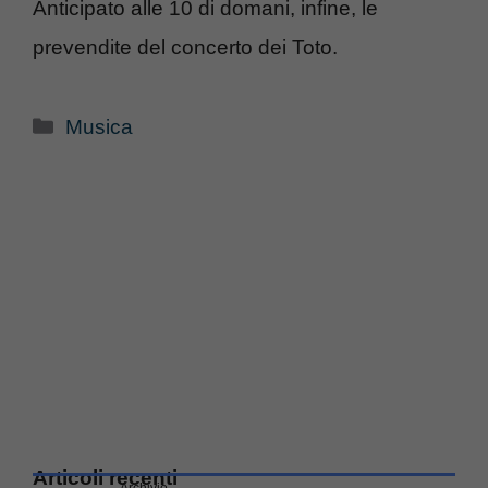
Anticipato alle 10 di domani, infine, le
prevendite del concerto dei Toto.
Categorie
Musica
Articoli recenti
Archivio