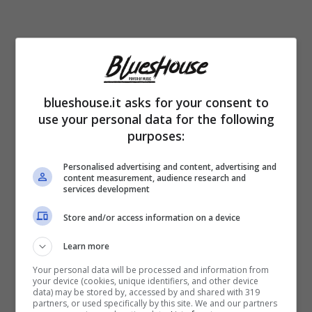
I Toto, Veronica Swift e poi Nile Rodgers &
Chic e poi Raye; questi i primi artisti
annunciati all’
Umbria Jazz 2024
. Si parte
blueshouse.it asks for your consent to
use your personal data for the following
domenica 14
con
Raye
una delle artiste
purposes:
emergenti più seguite ed apprezzate sul
Personalised advertising and content, advertising and
web; i numeri parlano al suo posto, 3 miliardi
content measurement, audience research and
services development
di streaming ma anche riconoscimenti
internazionali e brani scritti da artisti
Store and/or access information on a device
importanti. Quella di Perugia sarà per l’artista
Learn more
l’unica data italiana.
Your personal data will be processed and information from
your device (cookies, unique identifiers, and other device
data) may be stored by, accessed by and shared with 319
partners, or used specifically by this site. We and our partners