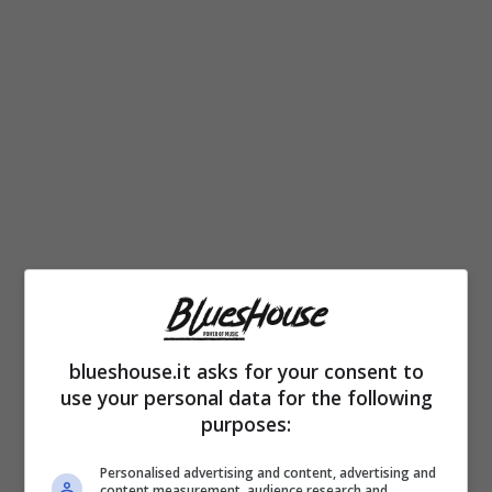
Tra corteggiatori che abbandonano lo studio
blueshouse.it asks for your consent to
volontariamente ed altri che, smascherati
use your personal data for the following
dalle segnalazioni, sono costretti a ritirarsi da
purposes:
“Uomini e Donne”
con la coda tra le
Personalised advertising and content, advertising and
gambe, Ida Platano parrebbe avere il suo bel
content measurement, audience research and