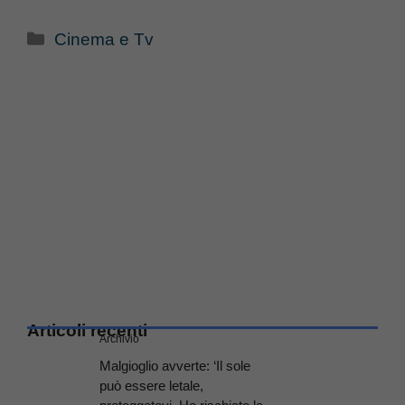
Categorie
Cinema e Tv
Articoli recenti
Archivio
Malgioglio avverte: ‘Il sole
può essere letale,