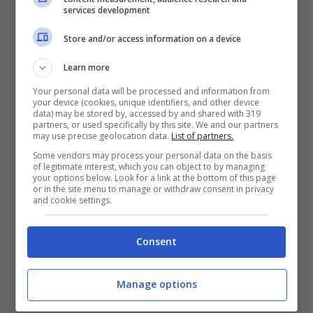
services development
da fare. E come svelano le
anticipazioni
Store and/or access information on a device
rese note da
Isa e Chia
, in aggiunta,
Learn more
durante l’ultima registrazione è avvenuto un
Your personal data will be processed and information from
fatto clamoroso.
your device (cookies, unique identifiers, and other device
data) may be stored by, accessed by and shared with 319
partners, or used specifically by this site. We and our partners
may use precise geolocation data.
List of partners.
Uno degli ex fidanzati della bresciana, nella
Some vendors may process your personal data on the basis
of legitimate interest, which you can object to by managing
fattispecie, si è materializzato in studio per
your options below. Look for a link at the bottom of this page
or in the site menu to manage or withdraw consent in privacy
tornare a sedersi tra le file del parterre.
and cookie settings.
Parliamo di
Diego Tavani
: il romano che,
Consent
solamente due anni fa, ebbe un’intensa ed
appassionata relazione con l’attuale tronista.
Manage options
Al punto tale che i due, ad un certo punto,