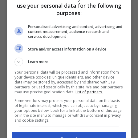
use your personal data for the following
purposes:
Personalised advertising and content, advertising and
“
Mi sarei aspettata che tu fossi più
content measurement, audience research and
services development
presente
. Che mi chiedessi di più
“. Queste
Store and/or access information on a device
le recriminazioni che Asmaa, una volta
Learn more
accomodatasi al centro studio, non ha
Your personal data will be processed and information from
esitato a far arrivare al cavaliere Diego
your device (cookies, unique identifiers, and other device
data) may be stored by, accessed by and shared with 319
Tavani. L’ex di Ida Platano, dal canto suo,
partners, or used specifically by this site. We and our partners
may use precise geolocation data.
List of partners.
non è rimasto certamente in silenzio ad
Some vendors may process your personal data on the basis
of legitimate interest, which you can object to by managing
incassare le accuse della donna.
your options below. Look for a link at the bottom of this page
or in the site menu to manage or withdraw consent in privacy
and cookie settings.
“
Ti ho chiamata, ti ho chiesto di tuo figlio, ti ho