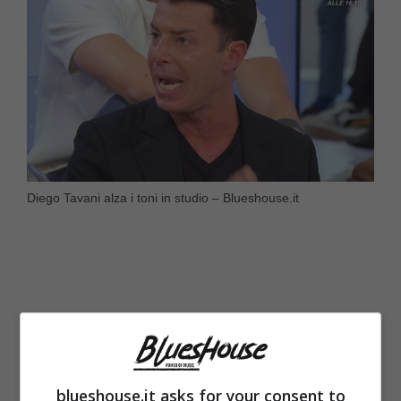
Diego Tavani alza i toni in studio – Blueshouse.it
blueshouse.it asks for your consent to