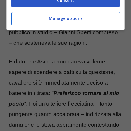
persino domandato se ci vedevamo prima
Consent
della registrazione
“, le ha fatto puntualmente
Manage options
notare il cavaliere, con buona parte del
pubblico in studio – Gianni Sperti compreso
– che sosteneva le sue ragioni.
E dato che Asmaa non pareva volerne
sapere di scendere a patti sulla questione, il
cavaliere si è immediatamente deciso a
battere in ritirata: “
Preferisco tornare al mio
posto
“. Poi un’ulteriore frecciatina – tanto
pungente quanto accalorata – indirizzata alla
dama che lo stava aspramente contestando: