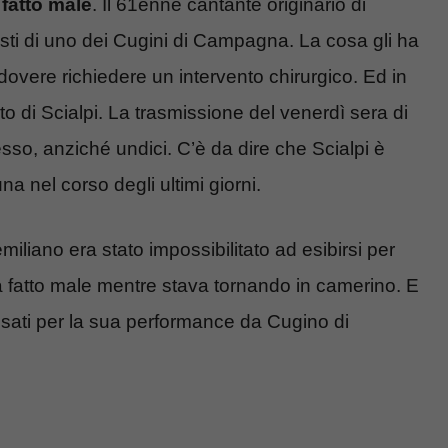
 fatto male
. Il 61enne cantante originario di
esti di uno dei Cugini di Campagna. La cosa gli ha
dovere richiedere un intervento chirurgico. Ed in
 di Scialpi. La trasmissione del venerdì sera di
sso, anziché undici. C’è da dire che Scialpi è
na nel corso degli ultimi giorni.
 emiliano era stato impossibilitato ad esibirsi per
sia fatto male mentre stava tornando in camerino. E
ssati per la sua performance da Cugino di