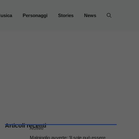
usica
Personaggi
Stories
News
Articoli recenti
Archivio
Malgioglio avverte: ‘Il sole può essere