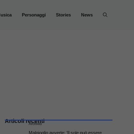
usica
Personaggi
Stories
News
Articoli recenti
Archivio
Malgioglio avverte: ‘Il sole può essere