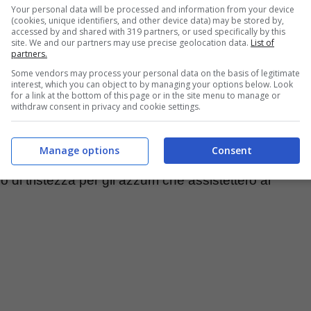
ta identificato
una partita di calcio
degli anni
Your personal data will be processed and information from your device
(cookies, unique identifiers, and other device data) may be stored by,
accessed by and shared with 319 partners, or used specifically by this
in assoluto negli ultimi 34 anni.
site. We and our partners may use precise geolocation data.
List of
partners.
Some vendors may process your personal data on the basis of legitimate
ale dei Mondiali ’90
che ha visto sfidarsi, in
interest, which you can object to by managing your options below. Look
for a link at the bottom of this page or in the site menu to manage or
ti del match, giocato il 3 luglio 1990, si possono
withdraw consent in privacy and cookie settings.
Baggio, Diego Armando Maradona, Salvatore
Manage options
Consent
a partita si concluse inizialmente con un pareggio
o di tristezza per gli azzurri che assistettero al