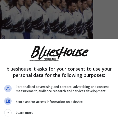
blueshouse.it asks for your consent to use your
personal data for the following purposes:
Personalised advertising and content, advertising and content
measurement, audience research and services development
Store and/or access information on a device
dai telespettatori italiani è il Festival di
a
, sta nuovamente per rinnovarsi bussando alle
Learn more