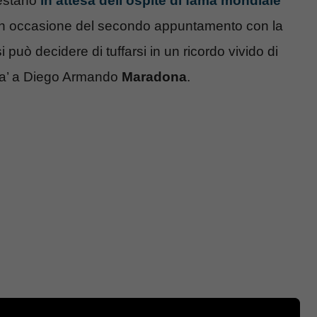
restano
in attesa dell’ospite di fama mondiale
, in occasione del secondo appuntamento con la
può decidere di tuffarsi in un ricordo vivido di
Mina’ a Diego Armando
Maradona
.