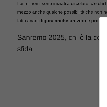
I primi nomi sono iniziati a circolare, c’è ch
mezzo anche qualche possibilità che non ha 
fatto avanti
figura anche un vero e propri
Sanremo 2025, chi è la celeb
sfida