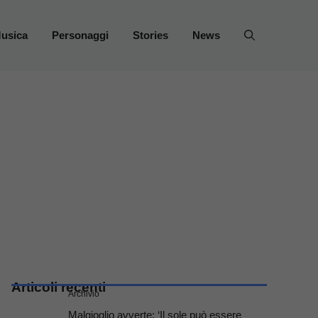
usica
Personaggi
Stories
News
Articoli recenti
Archivio
Malgioglio avverte: ‘Il sole può essere