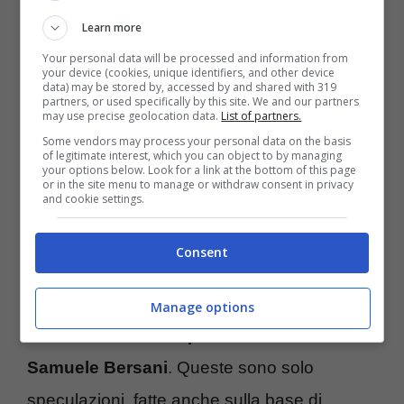
saranno
i cantanti chiamati a cantare al
Learn more
Festival
nella tradizionale serata dei duetti,
Your personal data will be processed and information from
your device (cookies, unique identifiers, and other device
che si tiene da sempre il venerdì, nella
data) may be stored by, accessed by and shared with 319
partners, or used specifically by this site. We and our partners
quarta serata delle cinque in totale. Circola
may use precise geolocation data.
List of partners.
Some vendors may process your personal data on the basis
forte il nome di
Elodie, che dovrebbe
of legitimate interest, which you can object to by managing
your options below. Look for a link at the bottom of this page
esibirsi assieme all’amica Annalisa
, la
or in the site menu to manage or withdraw consent in privacy
and cookie settings.
quale sarà in gara.
Consent
Invece
con Loredana Bertè potrebbe
esibirsi Donatella Rettore
, mentre
con
Manage options
Fiorella Mannoia ci potrebbe essere
Samuele Bersani
. Queste sono solo
speculazioni, fatte anche sulla base di