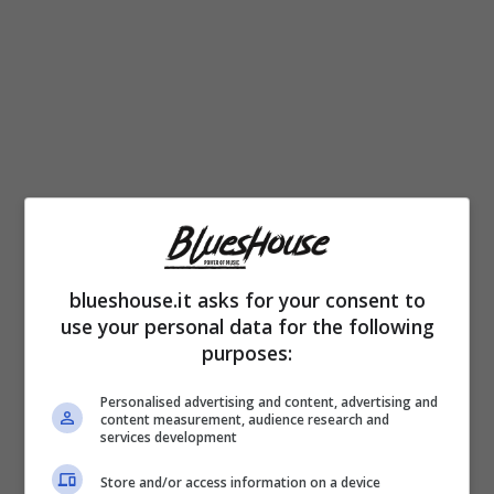
Amadeus non intende lasciare nulla al caso,
anche
la scelta dei vip che gli faranno da
blueshouse.it asks for your consent to
use your personal data for the following
spalla ogni sera
è stata attentamente
purposes:
selezionata per garantire il massimo
Personalised advertising and content, advertising and
consenso possibile.
content measurement, audience research and
services development
C’è curiosità in questo senso su quelli che
Store and/or access information on a device