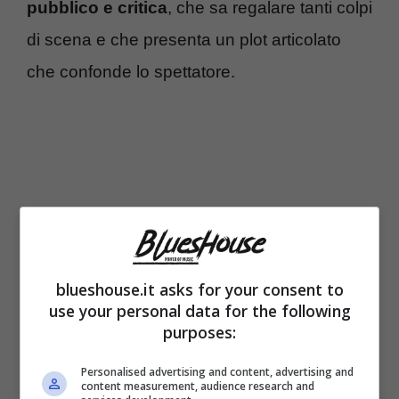
pubblico e critica
, che sa regalare tanti colpi
di scena e che presenta un plot articolato
che confonde lo spettatore.
blueshouse.it asks for your consent to
use your personal data for the following
purposes:
Al momento, la valutazione del popolare
Personalised advertising and content, advertising and
content measurement, audience research and
portale web
IMDb
, specializzato sul cinema,