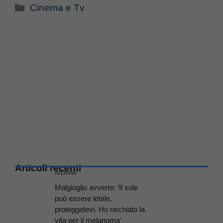
Categorie
Cinema e Tv
Articoli recenti
Archivio
Malgioglio avverte: ‘Il sole
può essere letale,
proteggetevi. Ho rischiato la
vita per il melanoma’