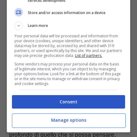
services development
affida al film una media voti di 6,8 su 10. Il
Store and/or access information on a device
sito
Rotten Tomatoes
è ben più severo, con
Learn more
un gradimento del 44%, mentre la
Your personal data will be processed and information from
your device (cookies, unique identifiers, and other device
percentuale di gradimento su
Google
è
data) may be stored by, accessed by and shared with 319
partners, or used specifically by this site. We and our partners
dell’82%. Insomma, un thriller che non mette
may use precise geolocation data.
List of partners.
Some vendors may process your personal data on the basis
tutti d’accordo, ma che sicuramente merita
of legitimate interest, which you can object to by managing
your options below. Look for a link at the bottom of this page
una visione.
or in the site menu to manage or withdraw consent in privacy
and cookie settings.
Tra pregi e difetti, “Reptile” scuote lo
Consent
spettatore
Manage options
Tra l’altro, il messaggio del film è ben più
profondo di quello che si possa pensare,