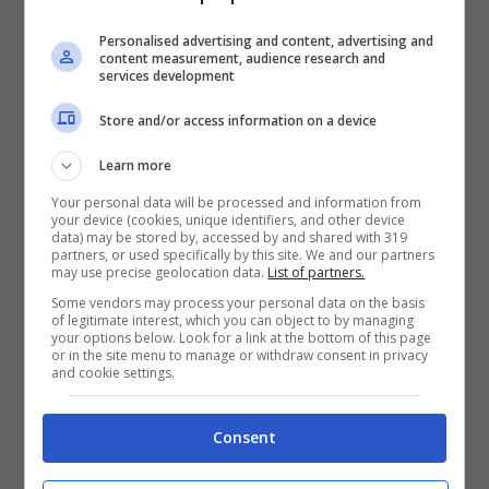
eventi, ristorazione e
cocktail
d’autore. La
Personalised advertising and content, advertising and
content measurement, audience research and
seconda è estetica: F1 vive di precisione e
services development
leggerezza, gli stessi principi che regolano
Store and/or access information on a device
un grande distillato. La terza è valoriale: la
Learn more
traiettoria “organica” intercetta una sensibilità
Your personal data will be processed and information from
your device (cookies, unique identifiers, and other device
crescente. Belvedere ha già sviluppato
data) may be stored by, accessed by and shared with 319
partners, or used specifically by this site. We and our partners
gamme certificate bio; la
F1 Edition
si
may use precise geolocation data.
List of partners.
colloca in quel perimetro, con attenzione alla
Some vendors may process your personal data on the basis
of legitimate interest, which you can object to by managing
your options below. Look for a link at the bottom of this page
filiera agricola e alla tracciabilità. È una
or in the site menu to manage or withdraw consent in privacy
and cookie settings.
dichiarazione di metodo, non una posa.
Consent
Dove si incontra: pista, città, bar