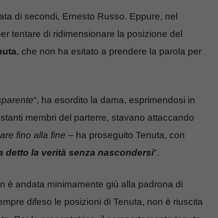
ta di secondi, Ernesto Russo. Eppure, nel
r tentare di ridimensionare la posizione del
nuta
, che non ha esitato a prendere la parola per
sparente
“, ha esordito la dama, esprimendosi in
 restanti membri del parterre, stavano attaccando
re fino alla fine
– ha proseguito Tenuta, con
ha detto la verità senza nascondersi
“.
n è andata minimamente giù alla padrona di
empre difeso le posizioni di Tenuta, non è riuscita