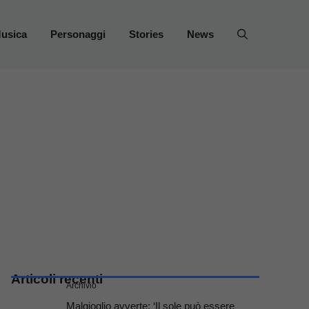
usica
Personaggi
Stories
News
Articoli recenti
Archivio
Malgioglio avverte: ‘Il sole può essere