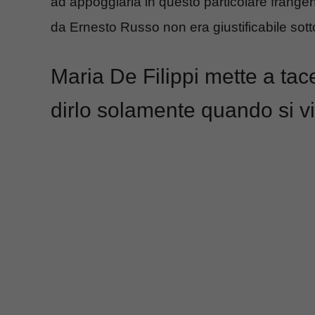
ad appoggiarla in questo particolare frangen
da Ernesto Russo non era giustificabile sott
Maria De Filippi mette a ta
dirlo solamente quando si v