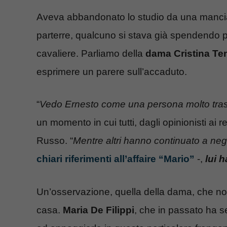
Aveva abbandonato lo studio da una mancia
parterre, qualcuno si stava già spendendo pe
cavaliere. Parliamo della
dama Cristina Te
esprimere un parere sull’accaduto.
“
Vedo Ernesto come una persona molto tra
un momento in cui tutti, dagli opinionisti ai
Russo. “
Mentre altri hanno continuato a nega
chiari riferimenti all’affaire “Mario”
-,
lui 
Un’osservazione, quella della dama, che no
casa.
Maria De Filippi
, che in passato ha s