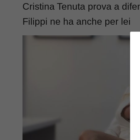
Cristina Tenuta prova a dif
Filippi ne ha anche per lei