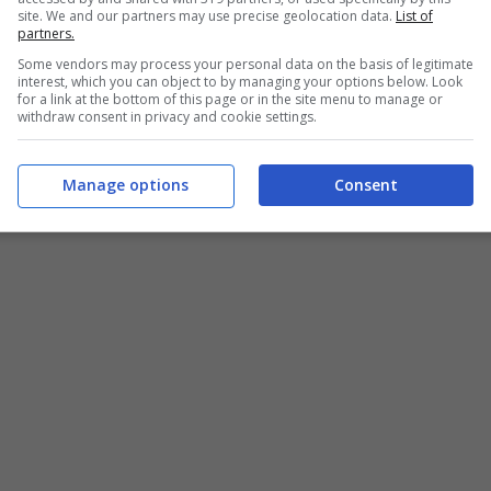
site. We and our partners may use precise geolocation data.
List of
partners.
Some vendors may process your personal data on the basis of legitimate
interest, which you can object to by managing your options below. Look
for a link at the bottom of this page or in the site menu to manage or
withdraw consent in privacy and cookie settings.
use.it
Manage options
Consent