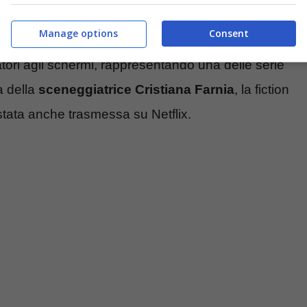
Manage options
Consent
tatori agli schermi, rappresentando una delle serie
a della
sceneggiatrice Cristiana Farnia
, la fiction
stata anche trasmessa su Netflix.