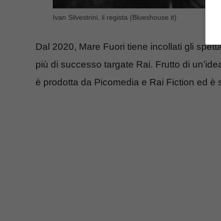
Ivan Silvestrini, il regista (Blueshouse.it)
Dal 2020, Mare Fuori tiene incollati gli spet
più di successo targate Rai. Frutto di un’ide
è prodotta da Picomedia e Rai Fiction ed è 