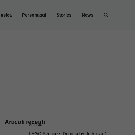
usica
Personaggi
Stories
News
Articoli recenti
Archivio
LEGO Avengers Doomsday: In Arrivo 4