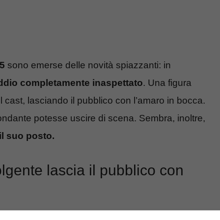
 5
sono emerse delle novità spiazzanti: in
ddio completamente inaspettato
. Una figura
il cast, lasciando il pubblico con l’amaro in bocca.
ondante potesse uscire di scena. Sembra, inoltre,
il suo posto.
lgente lascia il pubblico con