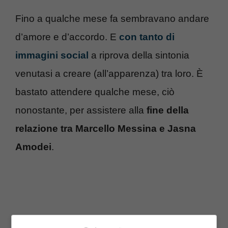
Fino a qualche mese fa sembravano andare
d’amore e d’accordo. E
con tanto di
immagini social
a riprova della sintonia
venutasi a creare (all’apparenza) tra loro. È
bastato attendere qualche mese, ciò
nonostante, per assistere alla
fine della
relazione tra Marcello Messina e Jasna
Amodei
.