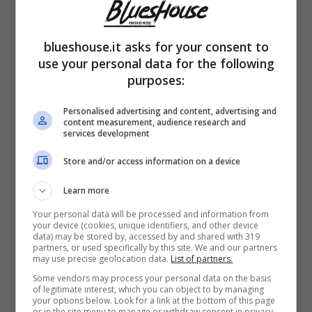
blueshouse.it asks for your consent to
use your personal data for the following
purposes:
Personalised advertising and content, advertising and
La coppia, invitata a “Uomini e Donne”
content measurement, audience research and
services development
durante l’appuntamento del 2 marzo, si è
Store and/or access information on a device
rivelata essere sul piede di guerra. Ma non a
Learn more
causa della decisione di separarsi, che il
Your personal data will be processed and information from
cavaliere e la dama hanno confermato di
your device (cookies, unique identifiers, and other device
data) may be stored by, accessed by and shared with 319
aver preso di comune accordo. Ad aver
partners, or used specifically by this site. We and our partners
may use precise geolocation data.
List of partners.
infiammato gli animi, nella fattispecie, è stata
Some vendors may process your personal data on the basis
of legitimate interest, which you can object to by managing
una
Instagram story
postata da Messina
your options below. Look for a link at the bottom of this page
or in the site menu to manage or withdraw consent in privacy