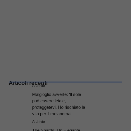
Articoli recenti
Archivio
Malgioglio avverte: ‘Il sole
può essere letale,
proteggetevi. Ho rischiato la
vita per il melanoma’
Archivio
The Shards: Un Elegante