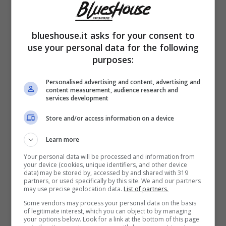
E proprio quest’ultima, come confidato dal
cavaliere stesso, gli sarebbe stata molto
blueshouse.it asks for your consent to
vicina in un
momento particolarmente
use your personal data for the following
purposes:
doloroso
della sua vita. Durante
l’appuntamento trasmesso martedì 7
Personalised advertising and content, advertising and
content measurement, audience research and
services development
novembre, Messina ha trovato la forza di
parlarne davanti al pubblico di Canale
Store and/or access information on a device
Cinque.
Learn more
Your personal data will be processed and information from
your device (cookies, unique identifiers, and other device
“
Jasna mi è stata vicina in queste settimane
data) may be stored by, accessed by and shared with 319
partners, or used specifically by this site. We and our partners
in cui ho affrontato varie cose, tra cui la
may use precise geolocation data.
List of partners.
Some vendors may process your personal data on the basis
perdita di un carissimo amico
“: è
of legitimate interest, which you can object to by managing
your options below. Look for a link at the bottom of this page
incominciato così il sofferto sfogo di Marcello,