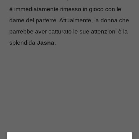
è immediatamente rimesso in gioco con le
dame del parterre. Attualmente, la donna che
parrebbe aver catturato le sue attenzioni è la
splendida
Jasna
.