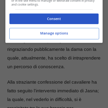
or in the site menu to manage or withdraw consent in privacy
and cookie settings.
che al centro studio non ha saputo trattenere
le lacrime.
Consent
“
Non mi conosceva, ma
mi è stata vicina
Manage options
con eleganza
“, ha proseguito Messina,
ringraziando pubblicamente la dama con la
quale, attualmente, ha scelto di intraprendere
un percorso di conoscenza.
Alla straziante confessione del cavaliere ha
fatto seguito l’intervento immediato di Jasna;
la quale, nel vederlo in difficoltà, si è