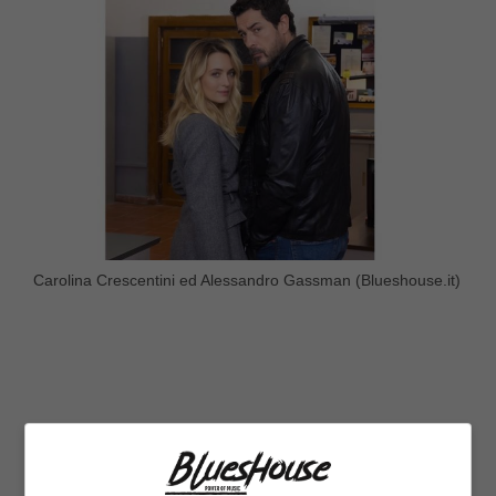
Carolina Crescentini ed Alessandro Gassman (Blueshouse.it)