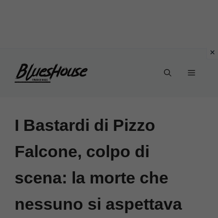
Vai
Menu
al
contenuto
I Bastardi di Pizzo
Falcone, colpo di
scena: la morte che
nessuno si aspettava