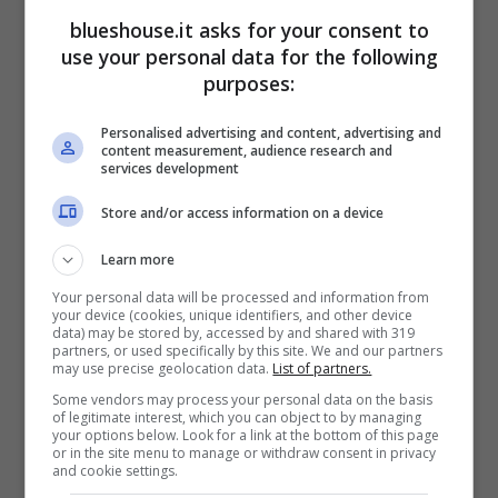
blueshouse.it asks for your consent to
use your personal data for the following
purposes:
Personalised advertising and content, advertising and
La terza puntata si aprirà con un
omicidio
content measurement, audience research and
services development
che sconvolgerà tutta la comunità
, verrà
Store and/or access information on a device
trovato privo di vita nella sua officina Nando
Learn more
Iaccarino.
Storico venditore di auto di
Your personal data will be processed and information from
lusso del luogo,
la sua dipartita sarà
your device (cookies, unique identifiers, and other device
data) may be stored by, accessed by and shared with 319
oggetto di analisi dalla squadra che andrà a
partners, or used specifically by this site. We and our partners
may use precise geolocation data.
List of partners.
scovare nel mondo del lusso e nel passato
Some vendors may process your personal data on the basis
of legitimate interest, which you can object to by managing
dell’uomo, non proprio candido. Nel corso
your options below. Look for a link at the bottom of this page
or in the site menu to manage or withdraw consent in privacy
della puntata, una visita inaspettata in
and cookie settings.