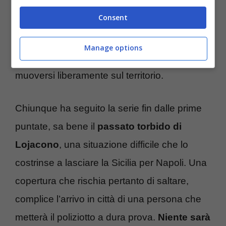
Commissariato rischierà tuttavia di far
Consent
trapelare la verità su
Lojacono mettendo in
pericolo la figlia.
Momenti complicati per
Manage options
l’Ispettore che si troverà impossibilitato a
muoversi liberamente sul territorio.
Chiunque ha seguito la serie fin dalle prime
puntate, sa bene il
passato torbido di
Lojacono
, una situazione difficile che lo
costrinse a lasciare la Sicilia per Napoli. Una
copertura che rischia pertanto di saltare,
complice l’arrivo in città di una persona che
metterà il poliziotto a dura prova.
Niente sarà