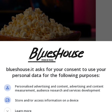
blueshouse.it asks for your consent to use your
personal data for the following purposes:
Personalised advertising and content, advertising and content
measurement, audience research and services development
re da tutti gli italiani,
non possiamo certo non
er quasi dieci anni, a partire dall’inizio degli anni
Store and/or access information on a device
le e senza mai deludere le nostre aspettative.
Learn more