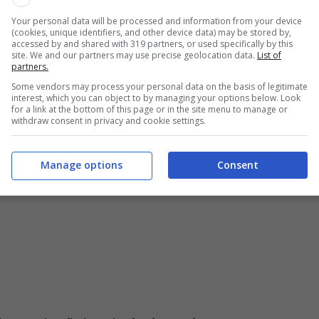
i ricordi e infondo alla nostalgia nel ricordare una
Your personal data will be processed and information from your device
(cookies, unique identifiers, and other device data) may be stored by,
re.
accessed by and shared with 319 partners, or used specifically by this
site. We and our partners may use precise geolocation data.
List of
partners.
Some vendors may process your personal data on the basis of legitimate
interest, which you can object to by managing your options below. Look
for a link at the bottom of this page or in the site menu to manage or
withdraw consent in privacy and cookie settings.
Manage options
Consent