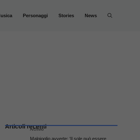
usica
Personaggi
Stories
News
Articoli recenti
Archivio
Malgioglio avverte: ‘Il sole può essere