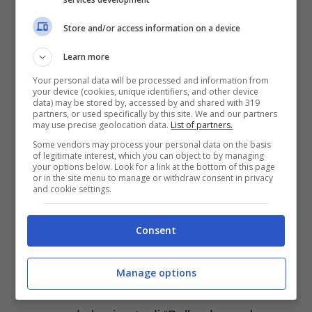
Invece Terzi va d’amore e d’accordo con
Store and/or access information on a device
Rossella Erra
. Ad un certo punto però
Learn more
Selvaggia Lucarelli ha interrotto un dialogo
Your personal data will be processed and information from
your device (cookies, unique identifiers, and other device
improntato sulla stima reciproca tra i due. E
data) may be stored by, accessed by and shared with 319
partners, or used specifically by this site. We and our partners
lo ha fatto con una battuta che la Erra ha
may use precise geolocation data.
List of partners.
trovato poco carina ed anzi, del tutto
Some vendors may process your personal data on the basis
of legitimate interest, which you can object to by managing
your options below. Look for a link at the bottom of this page
inadeguata.
or in the site menu to manage or withdraw consent in privacy
and cookie settings.
La Lucarelli ha in pratica dato
del “golden
Consent
retriever” a Terzi, “magari lanciamogli
anche una pallina”
. E Rossella Erra ha
Manage options
ritenuto questo sarcasmo fuori luogo,