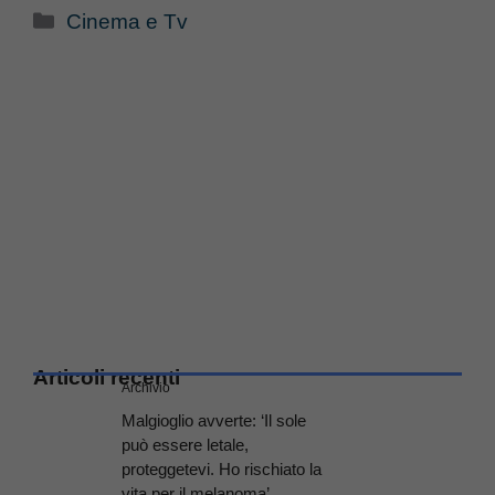
Categorie
Cinema e Tv
Articoli recenti
Archivio
Malgioglio avverte: ‘Il sole
può essere letale,
proteggetevi. Ho rischiato la
vita per il melanoma’