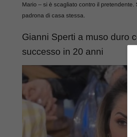
Mario – si è scagliato contro il pretendente. 
padrona di casa stessa.
Gianni Sperti a muso duro c
successo in 20 anni