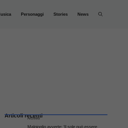
usica
Personaggi
Stories
News
Articoli recenti
Archivio
Malgioglio avverte: ‘Il sole può essere