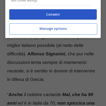
and cookie settings.
dell’italiano che ancora non parla
“.
Consent
Una frase, quella pronunciata da Luzzi, che
non è andata minimamente giù alla rivale,
Manage options
affrettatasi a spiegare di tentare di parlare il
miglior italiano possibile (al netto delle
difficoltà).
Alfonso Signorini
, che pur nelle
discussioni tenta sempre di mantenersi
neutrale, si è sentito in dovere di intervenire
in difesa di Grecia.
“
Anche
il celebre cantante
Mal,
che ha 90
anni
ed è in Italia da 70,
non spiccica una