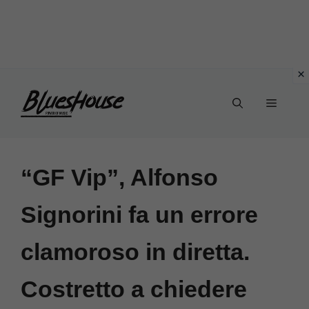
Vai
Menu
al
contenuto
“GF Vip”, Alfonso
Signorini fa un errore
clamoroso in diretta.
Costretto a chiedere