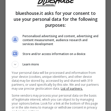
blueshouse.it asks for your consent to
use your personal data for the following
purposes:
Personalised advertising and content, advertising and
content measurement, audience research and
services development
“
Lei cambia modo di fare a seconda delle
Store and/or access information on a device
persone
“. Questa una delle tante accuse che
Learn more
Grecia Colmenares, provocata ripetutamente
Your personal data will be processed and information from
your device (cookies, unique identifiers, and other device
da Beatrice Luzzi, le ha scagliato addosso.
data) may be stored by, accessed by and shared with 319
partners, or used specifically by this site. We and our partners
Di contro, l’ex protagonista di “Centovetrine”
may use precise geolocation data.
List of partners.
Some vendors may process your personal data on the basis
ha lanciato un affondo ben più pesante:
of legitimate interest, which you can object to by managing
your options below. Look for a link at the bottom of this page
“
Grecia non ha rispetto
di nulla,
neanche
or in the site menu to manage or withdraw consent in privacy