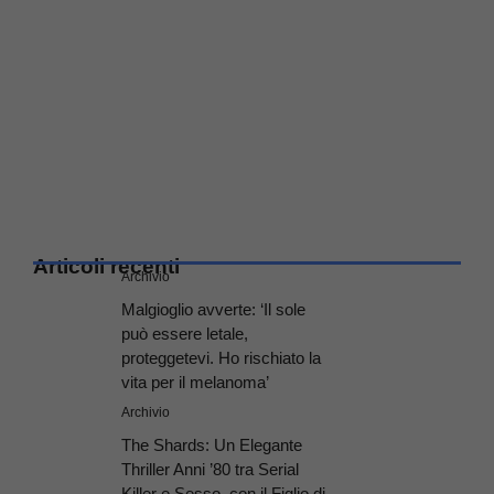
Articoli recenti
Archivio
Malgioglio avverte: ‘Il sole
può essere letale,
proteggetevi. Ho rischiato la
vita per il melanoma’
Archivio
The Shards: Un Elegante
Thriller Anni ’80 tra Serial
Killer e Sesso, con il Figlio di