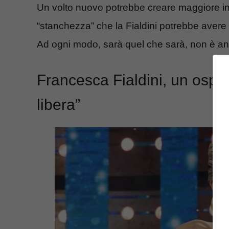
Un volto nuovo potrebbe creare maggiore int
“stanchezza” che la Fialdini potrebbe avere
Ad ogni modo, sarà quel che sarà, non è anc
Francesca Fialdini, un ospi
libera”