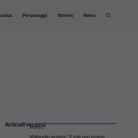
usica
Personaggi
Stories
News
Articoli recenti
Archivio
Malgioglio avverte: ‘Il sole può essere