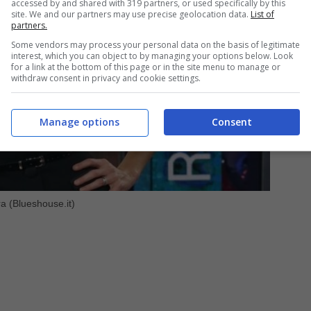
accessed by and shared with 319 partners, or used specifically by this
site. We and our partners may use precise geolocation data.
List of
partners.
Some vendors may process your personal data on the basis of legitimate
interest, which you can object to by managing your options below. Look
for a link at the bottom of this page or in the site menu to manage or
withdraw consent in privacy and cookie settings.
Manage options
Consent
ra (Blueshouse.it)