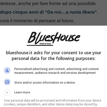
eresse, anche per fare fronte ad una possibile
dopo cinque anni di “Da noi…a ruota libera”
.
ora il momento di pensare al futuro.
te speciale a “Da noi…a ruota
blueshouse.it asks for your consent to use your
personal data for the following purposes:
Personalised advertising and content, advertising and content
measurement, audience research and services development
Store and/or access information on a device
Learn more
Your personal data will be processed and information from your device
(cookies, unique identifiers, and other device data) may be stored by,