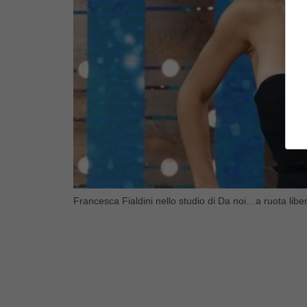
Francesca Fialdini nello studio di Da noi…a ruota libe