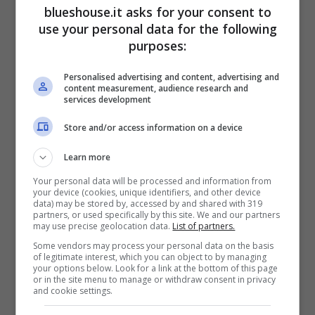
blueshouse.it asks for your consent to
use your personal data for the following
purposes:
Personalised advertising and content, advertising and
content measurement, audience research and
services development
Store and/or access information on a device
Learn more
Il dibattito di stamani, mercoledì 21 febbraio,
Your personal data will be processed and information from
your device (cookies, unique identifiers, and other device
si è concentrato soprattutto sulla
questione
data) may be stored by, accessed by and shared with 319
partners, or used specifically by this site. We and our partners
Navalny-Putin
e sulle circostanze misteriose
may use precise geolocation data.
List of partners.
Some vendors may process your personal data on the basis
in cui il principale oppositore del presidente
of legitimate interest, which you can object to by managing
your options below. Look for a link at the bottom of this page
russo si è spento. Il tutto, ovviamente,
or in the site menu to manage or withdraw consent in privacy
and cookie settings.
condito con l’immancabile ironia in pieno stile