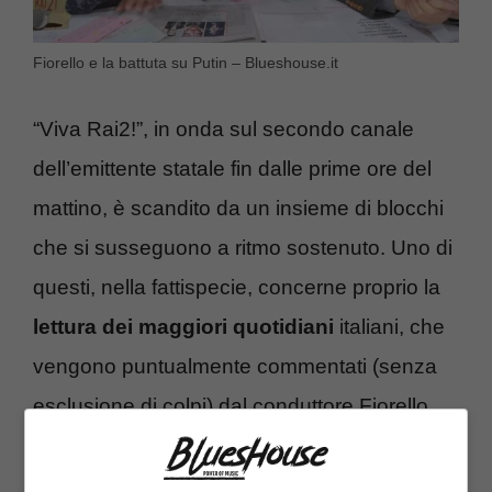
Fiorello e la battuta su Putin – Blueshouse.it
“Viva Rai2!”, in onda sul secondo canale
dell’emittente statale fin dalle prime ore del
mattino, è scandito da un insieme di blocchi
che si susseguono a ritmo sostenuto. Uno di
questi, nella fattispecie, concerne proprio la
lettura dei maggiori quotidiani
italiani, che
vengono puntualmente commentati (senza
esclusione di colpi) dal conduttore Fiorello.