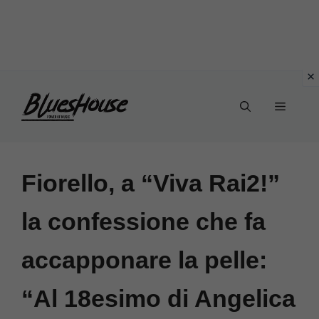
Vai
Menu
al
contenuto
Fiorello, a “Viva Rai2!”
la confessione che fa
accapponare la pelle:
“Al 18esimo di Angelica