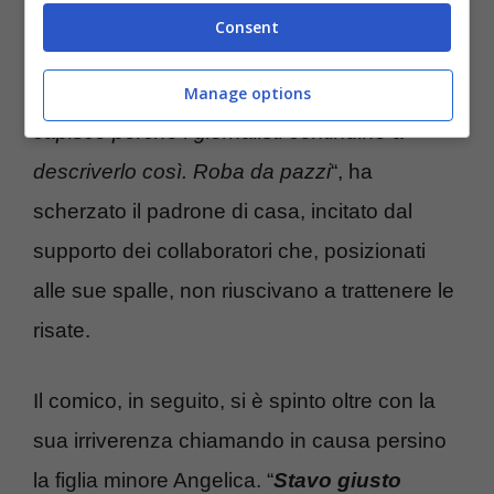
Fiorello.
Consent
“
Putin non è un dittatore, no no
… Non
Manage options
capisco perché i giornalisti continuino a
descriverlo così. Roba da pazzi
“, ha
scherzato il padrone di casa, incitato dal
supporto dei collaboratori che, posizionati
alle sue spalle, non riuscivano a trattenere le
risate.
Il comico, in seguito, si è spinto oltre con la
sua irriverenza chiamando in causa persino
la figlia minore Angelica. “
Stavo giusto