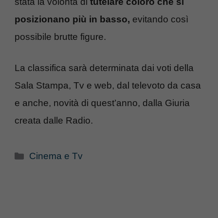
stata la volontà di
tutelare coloro che si
posizionano più in basso,
evitando così
possibile brutte figure.
La classifica sarà determinata dai voti della
Sala Stampa, Tv e web, dal televoto da casa
e anche, novità di quest’anno, dalla Giuria
creata dalle Radio.
Categorie
Cinema e Tv