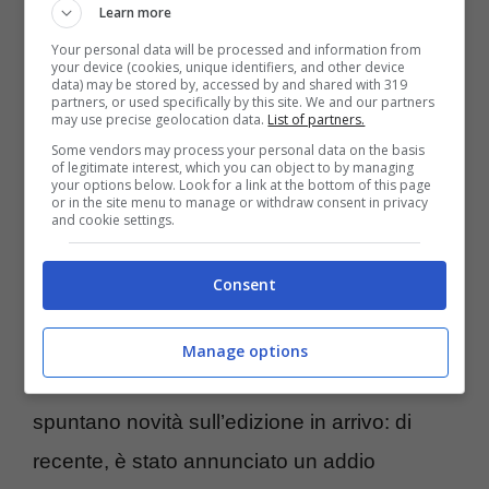
Learn more
Your personal data will be processed and information from
your device (cookies, unique identifiers, and other device
Il
Festival di Sanremo 2024
si preannuncia
data) may be stored by, accessed by and shared with 319
partners, or used specifically by this site. We and our partners
ricco di emozioni. I big in gara sono 27: tra
may use precise geolocation data.
List of partners.
Some vendors may process your personal data on the basis
questi troviamo Regna e Nek, Fiorella
of legitimate interest, which you can object to by managing
your options below. Look for a link at the bottom of this page
Mannoia, Dargen D’Amico, Emma, Irama,
or in the site menu to manage or withdraw consent in privacy
and cookie settings.
Annalisa, Negramaro, Alessandra Amoroso,
Angelina Mango, il Volo e molti altri talenti
Consent
della musica (
scoprili qui nel dettaglio
).
Manage options
Con l’avvicinarsi della kermesse, ogni giorno
spuntano novità sull’edizione in arrivo: di
recente, è stato annunciato un addio