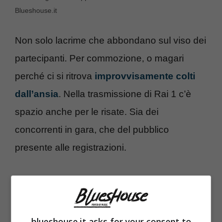
Blueshouse.it
Non solo lacrime che abbondano sul viso dei
partecipanti. Per commozione, o magari
perché ci si ritrova
improvvisamente colti
dall’ansia
. Nella trasmissione di Rai 1 c’è
spazio anche per le risate. Sia dei
concorrenti in gara, che del pubblico
presente alle registrazioni.
blueshouse.it asks for your consent to