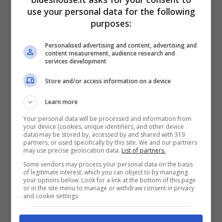
use your personal data for the following
purposes:
Personalised advertising and content, advertising and
content measurement, audience research and
services development
Store and/or access information on a device
Ieri,
mercoledì 8 maggio
, ad aver regalato le
Learn more
maggiori “gioie” ai telespettatori è stato
Your personal data will be processed and information from
proprio il duello tra Matteo e Agostino. I due
your device (cookies, unique identifiers, and other device
data) may be stored by, accessed by and shared with 319
sfidanti, dopo aver collezionato due errori
partners, or used specifically by this site. We and our partners
may use precise geolocation data.
List of partners.
nello step del
“Chi, come, cosa”
, si sono
Some vendors may process your personal data on the basis
of legitimate interest, which you can object to by managing
affrontati per aggiudicarsi la permanenza in
your options below. Look for a link at the bottom of this page
or in the site menu to manage or withdraw consent in privacy
gara.
and cookie settings.