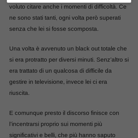
voluto citare anche i momenti di difficoltà. Ce
ne sono stati tanti, ogni volta però superati
senza che lei si fosse scomposta.
Una volta è avvenuto un black out totale che
si era protratto per diversi minuti. Senz’altro si
era trattato di un qualcosa di difficile da
gestire in televisione, invece lei ci era
riuscita.
E comunque presto il discorso finisce con
l’incentrarsi proprio sui momenti più
significativi e belli, che più hanno saputo