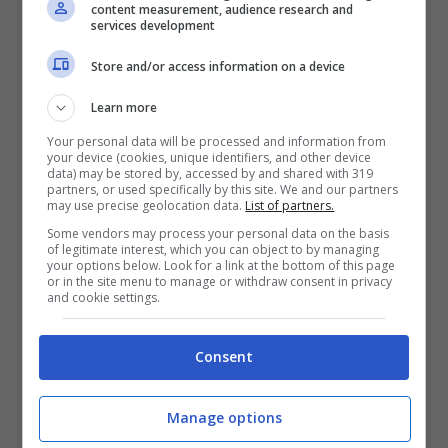
content measurement, audience research and
services development
Store and/or access information on a device
Parlando a SuperGuida Tv
la 69enne
Learn more
presentatrice televisiva di Sulmona
ha
Your personal data will be processed and information from
detto di essere rimasta molto contenta di
your device (cookies, unique identifiers, and other device
data) may be stored by, accessed by and shared with 319
quella che è stata la versione 2023 del
partners, or used specifically by this site. We and our partners
may use precise geolocation data.
List of partners.
programma che conduce ormai dal non più
Some vendors may process your personal data on the basis
of legitimate interest, which you can object to by managing
vicino 2005. Da lì in poi in effetti ogni cosa è
your options below. Look for a link at the bottom of this page
or in the site menu to manage or withdraw consent in privacy
sempre andata bene.
and cookie settings.
Consent
C’erano state
solamente due stagioni di
pausa, nel 2008 e nel 2015.
Per il resto è
Manage options
sempre stato un trionfo. E la Carlucci ha