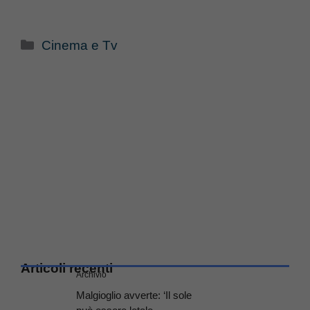
Categorie
Cinema e Tv
Articoli recenti
Archivio
Malgioglio avverte: ‘Il sole