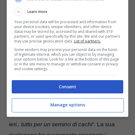
lasciare a chi merita più di me
perché
Learn more
sembra che io sia avvantaggiato
“, dichiarò
Your personal data will be processed and information from
your device (cookies, unique identifiers, and other device
Banfi dopo la sua esibizione nel corso della
data) may be stored by, accessed by and shared with 319
partners, or used specifically by this site. We and our partners
terza puntata.
may use precise geolocation data.
List of partners.
Some vendors may process your personal data on the basis
of legitimate interest, which you can object to by managing
Dopo qualche giorno dal suo annuncio in
your options below. Look for a link at the bottom of this page
or in the site menu to manage or withdraw consent in privacy
and cookie settings.
diretta tv, Lino ha confermato la sua
decisione. L’attore ha poi spiegato che sta
Consent
passando un periodo difficile. “
Sto andando
avanti
prendendo tre antibiotici al giorno
,
Manage options
ho sei punti perché mi hanno tolto due denti
ieri.. tutto per un semino di cachi
“. La sua