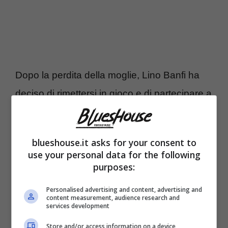
Dopo la perdita della moglie, Lino Banfi ha
deciso di rimettersi in gioco e di partecipare a
‘Ballando con le stelle’. Il noto attore ha fatto
coppia con Alessandra Tripoli: tanta la
blueshouse.it asks for your consent to
commozione dopo ogni coreografia portata
use your personal data for the following
purposes:
in pista. Il nativo di Andria ha però deciso di
lasciare anzitempo lo show. “
Cosa potrei
Personalised advertising and content, advertising and
content measurement, audience research and
ottenere di più io di tutto quello che ho
services development
ricevuto in queste tre puntate?
Voglio
Store and/or access information on a device