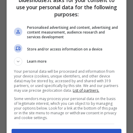
blueshouse.it asks for your consent to
use your personal data for the following
parla anche di un faccia a faccia che
purposes:
dovrebbe avvenire martedì 16 aprile 2024 e
Personalised advertising and content, advertising and
che servirà per chiarire alcuni aspetti.
content measurement, audience research and
services development
Una cosa è certa: Amadeus non è uno che
Store and/or access information on a device
fa le cose di nascosto e ha sempre detto alla
Learn more
dirigenza quali sono i suoi desideri e le sue
Your personal data will be processed and information from
your device (cookies, unique identifiers, and other device
esigenze. Ricevendo in cambio la stessa
data) may be stored by, accessed by and shared with 319
partners, or used specifically by this site. We and our partners
may use precise geolocation data.
List of partners.
chiarezza.
L’interesse di Discovery nei
Some vendors may process your personal data on the basis
suoi confronti
sarebbe davvero concreto, al
of legitimate interest, which you can object to by managing
your options below. Look for a link at the bottom of this page
punto che il ravennate potrebbe portarsi
or in the site menu to manage or withdraw consent in privacy
and cookie settings.
appresso persino Fiorello e l’intero format de