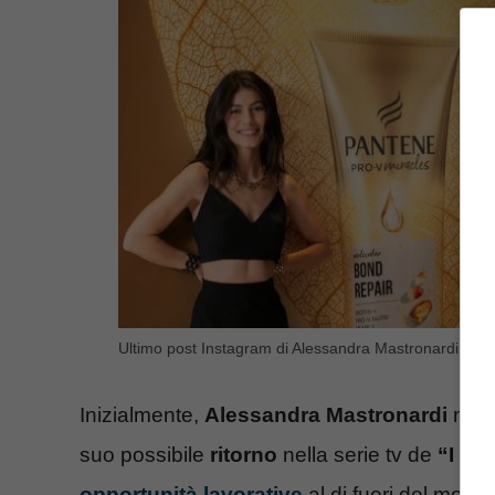
Ultimo post Instagram di Alessandra Mastronardi con 
Inizialmente,
Alessandra Mastronardi
non 
suo possibile
ritorno
nella serie tv de
“I Ce
opportunità lavorative
al di fuori del mondo