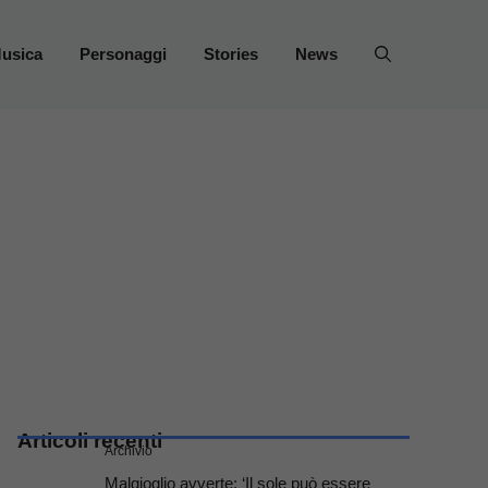
usica
Personaggi
Stories
News
Articoli recenti
Archivio
Malgioglio avverte: ‘Il sole può essere