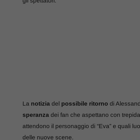
gli spettatori.
La
notizia
del
possibile ritorno
di Alessand
speranza
dei fan che aspettano con trepida
attendono il personaggio di “Eva” e quali l
delle nuove scene.