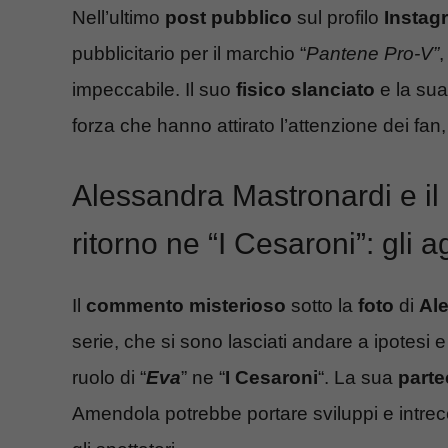
Nell’ultimo
post
pubblico
sul profilo
Instag
pubblicitario per il marchio “
Pantene Pro-V”
impeccabile. Il suo
fisico slanciato
e la sua
forza che hanno attirato l’attenzione dei fa
Alessandra Mastronardi e il
ritorno ne “I Cesaroni”: gli 
Il
commento misterioso
sotto la
foto
di
Al
serie, che si sono lasciati andare a ipotesi e 
ruolo di “
Eva
” ne “
I Cesaroni
“. La sua
parte
Amendola potrebbe portare sviluppi e intrecc