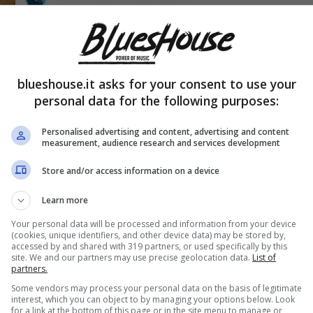
blueshouse.it asks for your consent to use your
personal data for the following purposes:
Personalised advertising and content, advertising and content
measurement, audience research and services development
Store and/or access information on a device
Learn more
comento su ritorno ne I Cesaroni – Blueshouse.it
Your personal data will be processed and information from your device
(cookies, unique identifiers, and other device data) may be stored by,
accessed by and shared with 319 partners, or used specifically by this
site. We and our partners may use precise geolocation data.
List of
aveva rilasciato
dichiarazioni ufficiali
riguardo al
partners.
saroni”,
concentrandosi invece sulle
sue future
Some vendors may process your personal data on the basis of legitimate
interest, which you can object to by managing your options below. Look
for a link at the bottom of this page or in the site menu to manage or
 della televisione.