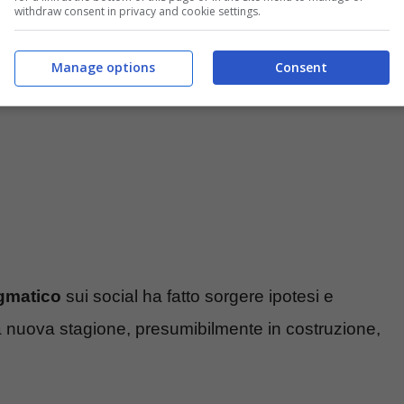
withdraw consent in privacy and cookie settings.
Manage options
Consent
gmatico
sui social ha fatto sorgere ipotesi e
 nuova stagione, presumibilmente in costruzione,