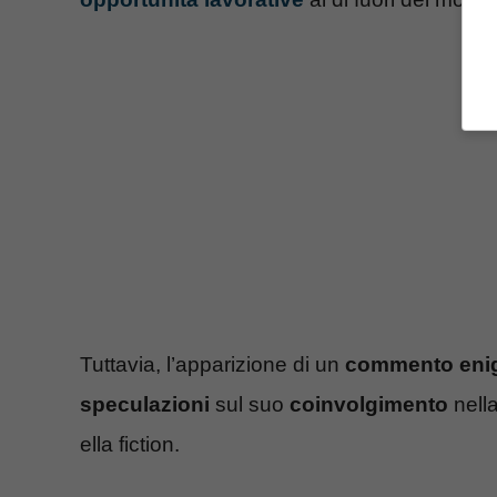
Tuttavia, l’apparizione di un
commento eni
speculazioni
sul suo
coinvolgimento
nella
ella fiction.