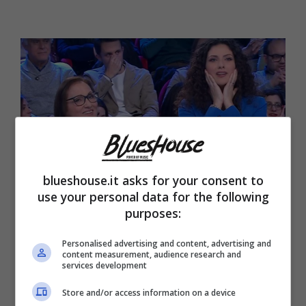
blueshouse.it asks for your consent to
use your personal data for the following
purposes:
Le due concorrenti di Affari Tuoi (Blueshouse.it)
Personalised advertising and content, advertising and
content measurement, audience research and
C’era da prendere la decisione tra il pacco
services development
che avevano loro e quello superstite. In
Store and/or access information on a device