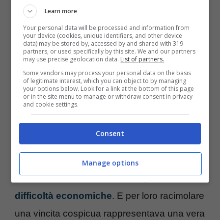
quella che era una classica situazione da
Learn more
dentro o fuori, perché restavano in gioco
Your personal data will be processed and information from
your device (cookies, unique identifiers, and other device
solamente il premio da centomila euro e la
data) may be stored by, accessed by and shared with 319
partners, or used specifically by this site. We and our partners
minuscola somma di 5 euro. A quel punto
may use precise geolocation data.
List of partners.
Some vendors may process your personal data on the basis
qualsiasi ragionamento sul quale possa
of legitimate interest, which you can object to by managing
your options below. Look for a link at the bottom of this page
essere il pacco vincente va a farsi benedire.
or in the site menu to manage or withdraw consent in privacy
and cookie settings.
Di contro, prendono il sopravvento i
Consent
ragionamenti che riguardano la vita. Tante
volte
ad “Affari tuoi” sono andate delle
Manage options
persone che si trovavano in grosse
difficoltà economiche
. E per loro racimolare
una vincita cospicua rappresentava una vera