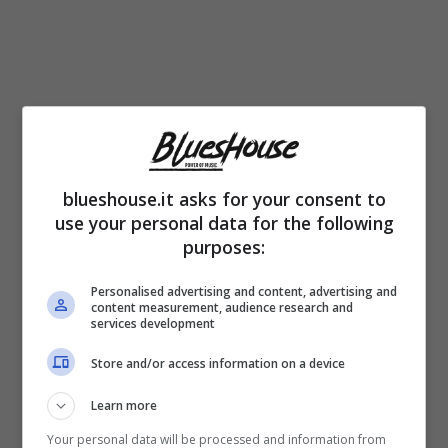
blueshouse.it asks for your consent to
use your personal data for the following
purposes:
Personalised advertising and content, advertising and
content measurement, audience research and
services development
Store and/or access information on a device
Learn more
Luana e Gianluca ad “Affari tuoi (Blueshouse.it)
Your personal data will be processed and information from