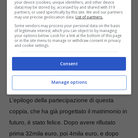
your device (cookies, unique identifiers, and other device
data) may be stored by, accessed by and shared with 319
partners, or used specifically by this site. We and our partners
Luana e Gianluca si sono mostrati
may use precise geolocation data.
List of partners.
consapevoli del fatto di avere avuto una
Some vendors may process your personal data on the basis
of legitimate interest, which you can object to by managing
grande opportunità
a partecipare ad “Affari
your options below. Look for a link at the bottom of this page
or in the site menu to manage or withdraw consent in privacy
and cookie settings.
tuoi”.
Non capita a tutti di potere sfruttare la
possibilità di tornare a casa con una
Consent
potenziale, bella vincita. Cosa che alla fine è
successo a loro.
Manage options
L’epilogo della partecipazione di questa
coppia, che ha già progettato il matrimonio in
futuro, è stato felice. Dopo avere rifiutato
prima 32mila euro, poi 4mila euro, e dopo